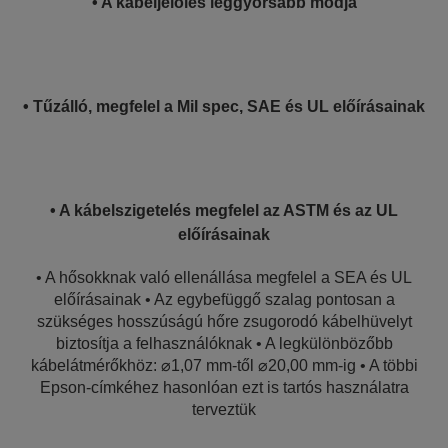
• A kábeljelölés leggyorsabb módja
• Tűzálló, megfelel a Mil spec, SAE és UL előírásainak
• A kábelszigetelés megfelel az ASTM és az UL
előírásainak
• A hősokknak való ellenállása megfelel a SEA és UL
előírásainak • Az egybefüggő szalag pontosan a
szükséges hosszúságú hőre zsugorodó kábelhüvelyt
biztosítja a felhasználóknak • A legkülönbözőbb
kábelátmérőkhöz: ⌀1,07 mm-től ⌀20,00 mm-ig • A többi
Epson-címkéhez hasonlóan ezt is tartós használatra
terveztük