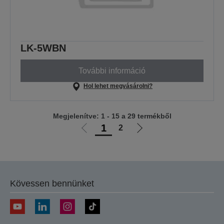
LK-5WBN
További információ
Hol lehet megvásárolni?
Megjelenítve: 1 - 15 a 29 termékből
1
2
Előző
Következő
oldalra
oldalra
Kövessen bennünket