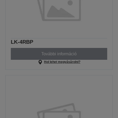
LK-4RBP
További információ
Hol lehet megvásárolni?