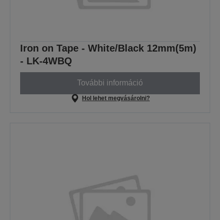
Iron on Tape - White/Black 12mm(5m)
- LK-4WBQ
További információ
Hol lehet megvásárolni?