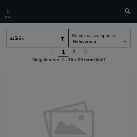
Skip
to
Kere
main
Menü
content
Rendezés szempontja:
Szűrők
1
2
Előző
Következő
Megjelenítve: 1 - 15 a 29 termékből
oldalra
oldalra