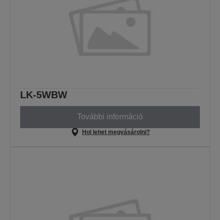
LK-5WBW
További információ
Hol lehet megvásárolni?