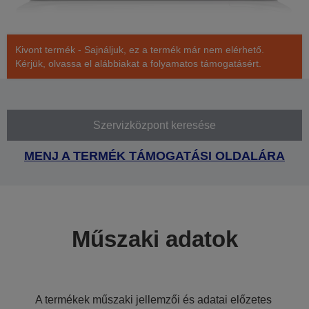
Kivont termék - Sajnáljuk, ez a termék már nem elérhető.
Kérjük, olvassa el alábbiakat a folyamatos támogatásért.
Szervizközpont keresése
MENJ A TERMÉK TÁMOGATÁSI OLDALÁRA
Műszaki adatok
A termékek műszaki jellemzői és adatai előzetes