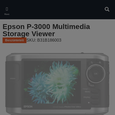
Skip
to
Kere
main
Menü
content
Epson P-3000 Multimedia
Storage Viewer
SKU: B31B186003
Beszüntetett