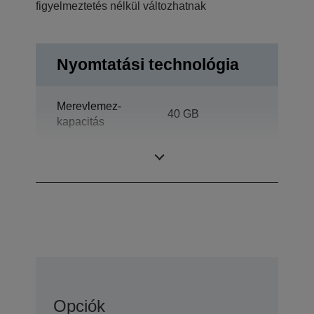
figyelmeztetés nélkül változhatnak
Nyomtatási technológia
Merevlemez-
40 GB
kapacitás
Kijelzőszínek
16.777.216
Opciók