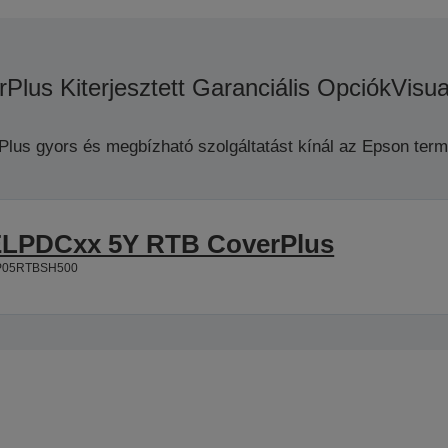
Plus Kiterjesztett Garanciális Opciók
Visua
Plus gyors és megbízható szolgáltatást kínál az Epson term
LPDCxx 5Y RTB CoverPlus
P05RTBSH500