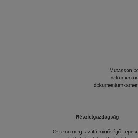
Mutasson be
dokumentumk
dokumentumkamera g
Részletgazdagság
Osszon meg kiváló minőségű képeke