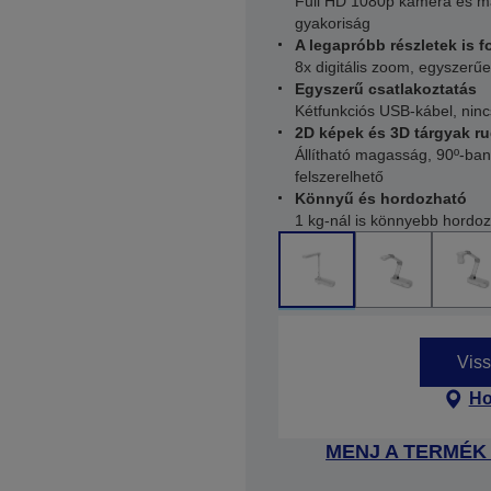
Full HD 1080p kamera és má
gyakoriság
A legapróbb részletek is 
8x digitális zoom, egyszerű
Egyszerű csatlakoztatás
Kétfunkciós USB-kábel, nin
2D képek és 3D tárgyak r
Állítható magasság, 90º-ban
felszerelhető
Könnyű és hordozható
1 kg-nál is könnyebb hordozh
Viss
Ho
MENJ A TERMÉK