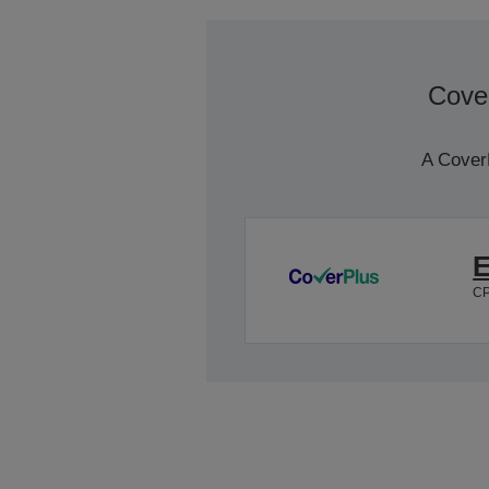
Cover
A Cover
E
C