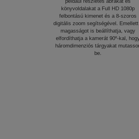
például részletes ábrákat és
könyvoldalakat a Full HD 1080p
felbontású kimenet és a 8-szoros
digitális zoom segítségével. Emellett
magasságot is beállíthatja, vagy
elfordíthatja a kamerát 90º-kal, hog
háromdimenziós tárgyakat mutasso
be.