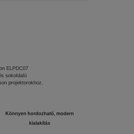
pson ELPDC07
és sokoldalú
son projektorokhoz.
Könnyen hordozható, modern
kialakítás