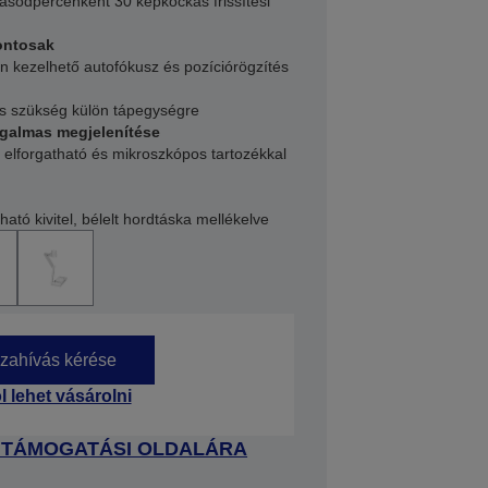
sodpercenként 30 képkockás frissítési
fontosak
en kezelhető autofókusz és pozíciórögzítés
cs szükség külön tápegységre
ugalmas megjelenítése
 elforgatható és mikroszkópos tartozékkal
ató kivitel, bélelt hordtáska mellékelve
zahívás kérése
l lehet vásárolni
 TÁMOGATÁSI OLDALÁRA