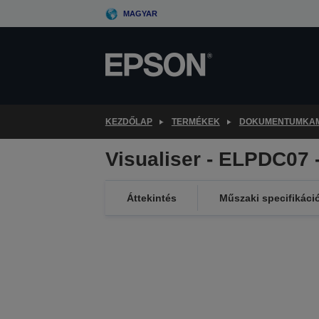
Skip
MAGYAR
to
main
content
KEZDŐLAP
TERMÉKEK
DOKUMENTUMKA
Visualiser - ELPDC07 
Áttekintés
Műszaki specifikáci