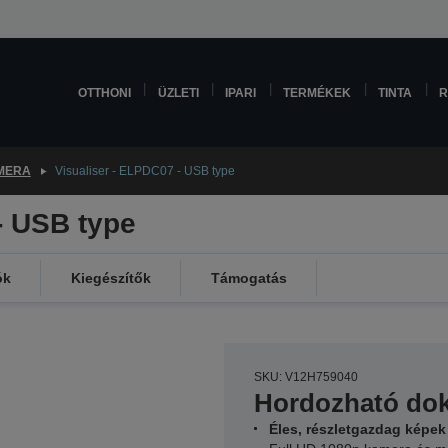
OTTHONI
ÜZLETI
IPARI
TERMÉKEK
TINTA
R
MERA
Visualiser - ELPDC07 - USB type
- USB type
ók
Kiegészítők
Támogatás
SKU: V12H759040
Hordozható d
Éles, részletgazdag képek