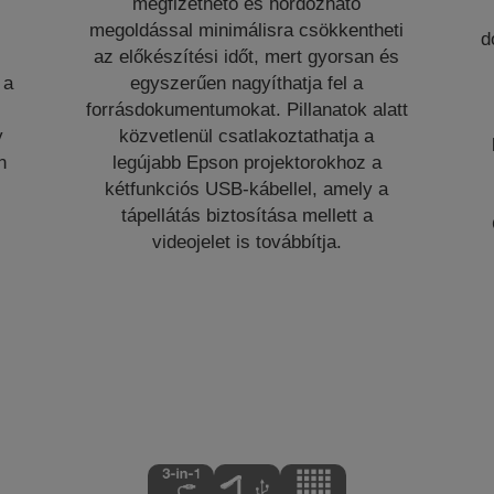
megfizethető és hordozható
megoldással minimálisra csökkentheti
d
az előkészítési időt, mert gyorsan és
 a
egyszerűen nagyíthatja fel a
forrásdokumentumokat. Pillanatok alatt
y
közvetlenül csatlakoztathatja a
n
legújabb Epson projektorokhoz a
kétfunkciós USB-kábellel, amely a
tápellátás biztosítása mellett a
videojelet is továbbítja.