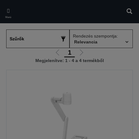
Skip
to
Kere
main
Menü
content
Rendezés szempontja:
Szűrők
1
Előző
Következő
Megjelenítve: 1 - 4 a 4 termékből
oldalra
oldalra