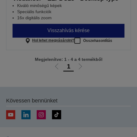
Kiváló minőségű képek
Speciális funkciók
16x digitális zoom
Visszahívás kérése
Hol lehet megvásárolni?
Összehasonlítás
Megjelenítve: 1 - 4 a 4 termékből
1
Előző
Következő
oldalra
oldalra
Kövessen bennünket