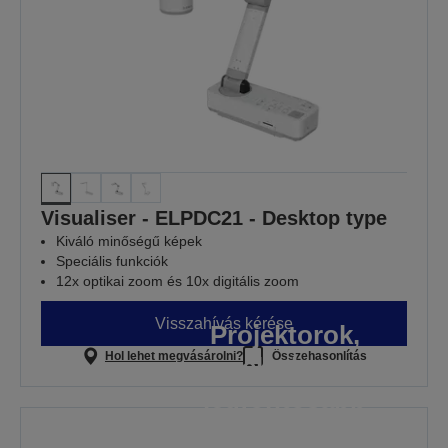
Visualiser - ELPDC21 - Desktop type
Kiváló minőségű képek
Speciális funkciók
12x optikai zoom és 10x digitális zoom
Visszahívás kérése
Projektorok,
Hol lehet megvásárolni?
Összehasonlítás
melyekre a
legfontosabb
pillanatokban is