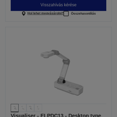
Visszahívás kérése
Hol lehet megvásárolni?
Összehasonlítás
Visualiser - ELPDC13 - Desktop type