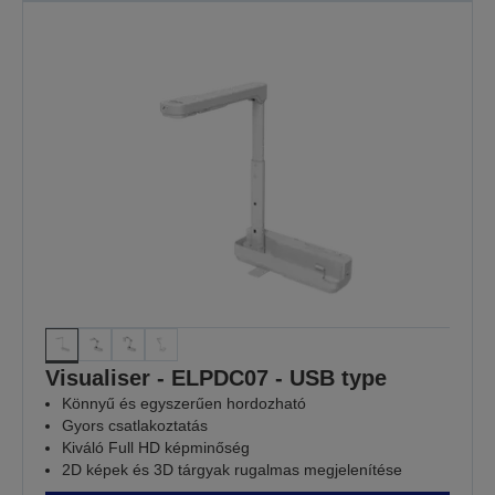
számíthat
Mert minden óra számít
TOVÁBBI INFORMÁCIÓ
Visualiser - ELPDC07 - USB type
Könnyű és egyszerűen hordozható
Gyors csatlakoztatás
Kiváló Full HD képminőség
2D képek és 3D tárgyak rugalmas megjelenítése