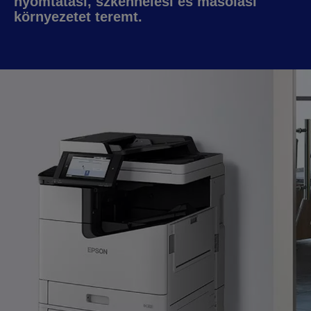
nyomtatási, szkennelési és másolási
környezetet teremt.