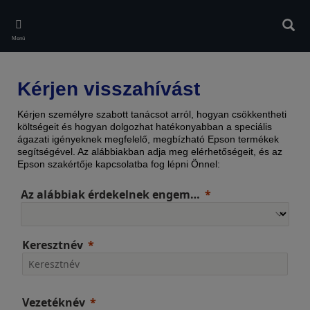
Skip
to
Kere
main
Menü
content
Kérjen visszahívást
Kérjen személyre szabott tanácsot arról, hogyan csökkentheti
költségeit és hogyan dolgozhat hatékonyabban a speciális
ágazati igényeknek megfelelő, megbízható Epson termékek
segítségével. Az alábbiakban adja meg elérhetőségeit, és az
Epson szakértője kapcsolatba fog lépni Önnel:
Az alábbiak érdekelnek engem…
Keresztnév
Vezetéknév