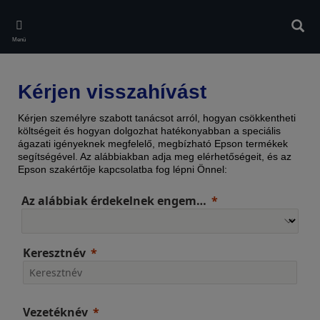
Skip
to
Kere
main
Menü
content
Kérjen visszahívást
Kérjen személyre szabott tanácsot arról, hogyan csökkentheti
költségeit és hogyan dolgozhat hatékonyabban a speciális
ágazati igényeknek megfelelő, megbízható Epson termékek
segítségével. Az alábbiakban adja meg elérhetőségeit, és az
Epson szakértője kapcsolatba fog lépni Önnel:
Az alábbiak érdekelnek engem…
Keresztnév
Vezetéknév