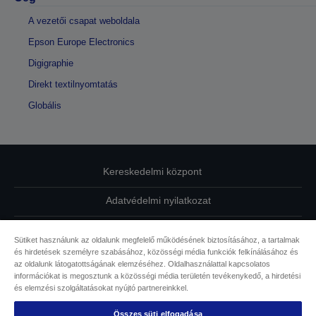
A vezetői csapat weboldala
Epson Europe Electronics
Digigraphie
Direkt textilnyomtatás
Globális
Kereskedelmi központ
Adatvédelmi nyilatkozat
EU Data Act Compliance
Sütiket használunk az oldalunk megfelelő működésének biztosításához, a tartalmak
és hirdetések személyre szabásához, közösségi média funkciók felkínálásához és
Kapcsolatfelvétel
az oldalunk látogatottságának elemzéséhez. Oldalhasználattal kapcsolatos
információkat is megosztunk a közösségi média területén tevékenykedő, a hirdetési
Sütikkel kapcsolatos információk
és elemzési szolgáltatásokat nyújtó partnereinkkel.
Összes süti elfogadása