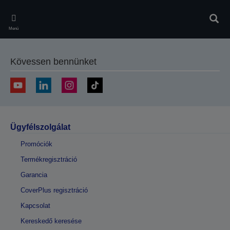
Skip
to
Kere
main
Menü
content
Kövessen bennünket
Ügyfélszolgálat
Promóciók
Termékregisztráció
Garancia
CoverPlus regisztráció
Kapcsolat
Kereskedő keresése