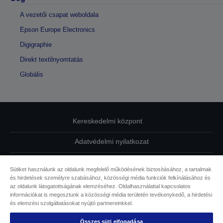
A vezetői csapat weboldala
Epson Europe Electronics
Digigraphie
Direkt textilnyomtatás
Globális
Kereskedelmi központ
Adatvédelmi nyilatkozat
EU Data Act Compliance
Sütiket használunk az oldalunk megfelelő működésének biztosításához, a tartalmak
és hirdetések személyre szabásához, közösségi média funkciók felkínálásához és
Kapcsolatfelvétel
az oldalunk látogatottságának elemzéséhez. Oldalhasználattal kapcsolatos
információkat is megosztunk a közösségi média területén tevékenykedő, a hirdetési
Sütikkel kapcsolatos információk
és elemzési szolgáltatásokat nyújtó partnereinkkel.
Összes süti elfogadása