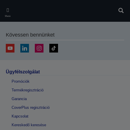
Skip
to
Kere
main
Menü
content
Kövessen bennünket
Ügyfélszolgálat
Promóciók
Termékregisztráció
Garancia
CoverPlus regisztráció
Kapcsolat
Kereskedő keresése