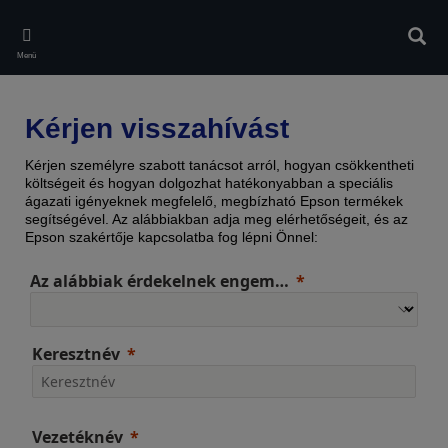
Skip
to
Kere
main
Menü
content
Kérjen visszahívást
Kérjen személyre szabott tanácsot arról, hogyan csökkentheti
költségeit és hogyan dolgozhat hatékonyabban a speciális
ágazati igényeknek megfelelő, megbízható Epson termékek
segítségével. Az alábbiakban adja meg elérhetőségeit, és az
Epson szakértője kapcsolatba fog lépni Önnel:
Az alábbiak érdekelnek engem…
Keresztnév
Vezetéknév