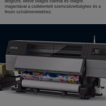
dolgozni, illetve világos ciánnal és világos
magentával a csökkentett szemcsézettséghez és a
finom színátmenetekhez.