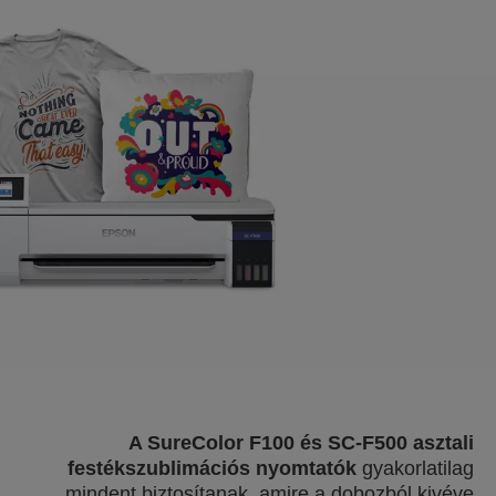
A SureColor F100 és SC-F500 asztali
festékszublimációs nyomtatók
gyakorlatilag
mindent biztosítanak, amire a dobozból kivéve