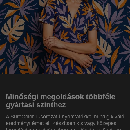
Minőségi megoldások többféle
gyártási szinthez
A SureColor F-sorozatú nyomtatókkal mindig kiváló
eredményt érhet el. Készítsen kis vagy közepes