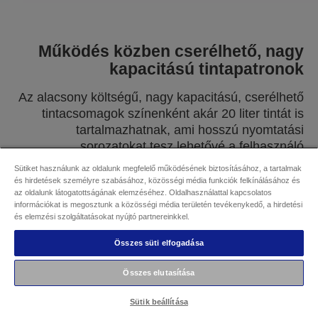
Működés közben cserélhető, nagy
kapacitású tintapatronok
Az alacsony költségű, nagy kapacitású, cserélhető
tintacsomagok színenként akár 20 liter tintát is
tartalmazhatnak, ami hosszú nyomtatási
sorozatokat tesz lehetővé a felhasználó
beavatkozása nélkül. Ráadásul a működés közben
Sütiket használunk az oldalunk megfelelő működésének biztosításához, a tartalmak
cserélhető tintákkal dolgozó rendszer
és hirdetések személyre szabásához, közösségi média funkciók felkínálásához és
automatikusan átkapcsol az üres tintacsomagról az
az oldalunk látogatottságának elemzéséhez. Oldalhasználattal kapcsolatos
információkat is megosztunk a közösségi média területén tevékenykedő, a hirdetési
új tintacsomagra a zavartalan nyomtatás
és elemzési szolgáltatásokat nyújtó partnereinkkel.
érdekében.
Összes süti elfogadása
Összes elutasítása
Sütik beállítása