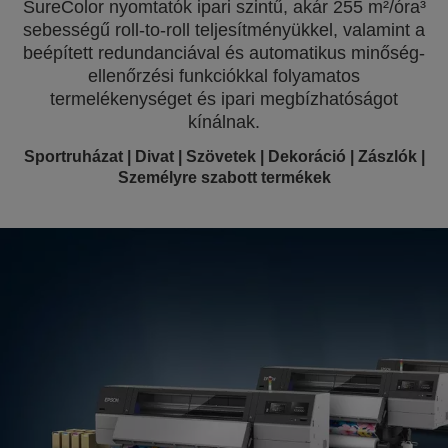
SureColor nyomtatók ipari szintű, akár 255 m²/óra³
sebességű roll-to-roll teljesítményükkel, valamint a
beépített redundanciával és automatikus minőség-
ellenőrzési funkciókkal folyamatos
termelékenységet és ipari megbízhatóságot
kínálnak.
Sportruházat | Divat | Szövetek | Dekoráció | Zászlók |
Személyre szabott termékek