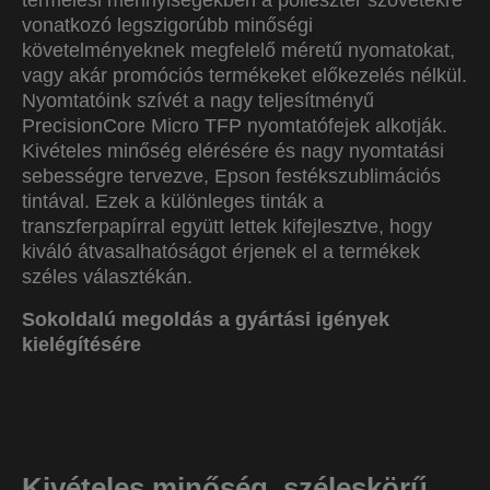
termelési mennyiségekben a poliészter szövetekre
vonatkozó legszigorúbb minőségi
követelményeknek megfelelő méretű nyomatokat,
vagy akár promóciós termékeket előkezelés nélkül.
Nyomtatóink szívét a nagy teljesítményű
PrecisionCore Micro TFP nyomtatófejek alkotják.
Kivételes minőség elérésére és nagy nyomtatási
sebességre tervezve, Epson festékszublimációs
tintával. Ezek a különleges tinták a
transzferpapírral együtt lettek kifejlesztve, hogy
kiváló átvasalhatóságot érjenek el a termékek
széles választékán.
Sokoldalú megoldás a gyártási igények
kielégítésére
Kivételes minőség, széleskörű