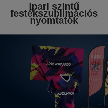
Ipari szintű
festékszublimációs
nyomtatók