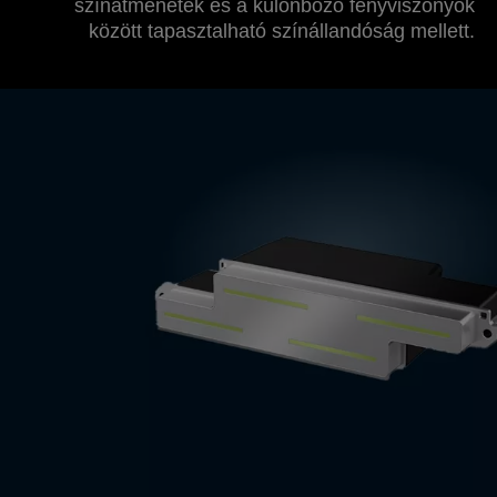
színátmenetek és a különböző fényviszonyok
között tapasztalható színállandóság mellett.