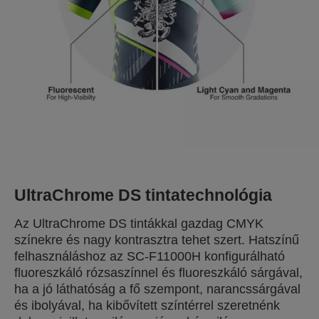
UltraChrome DS tintatechnológia
Az UltraChrome DS tintákkal gazdag CMYK
színekre és nagy kontrasztra tehet szert. Hatszínű
felhasználáshoz az SC-F11000H konfigurálható
fluoreszkáló rózsaszínnel és fluoreszkáló sárgával,
ha a jó láthatóság a fő szempont, narancssárgával
és ibolyával, ha kibővített színtérrel szeretnénk