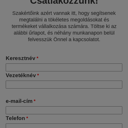
Csatlakozzunk!
Szakértőink azért vannak itt, hogy segítsenek
megtalálni a tökéletes megoldásokat és
termékeket vállalkozása számára. Töltse ki az
alábbi űrlapot, és néhány munkanapon belül
felvesszük Önnel a kapcsolatot.
Keresztnév
*
Vezetéknév
*
e-mail-cím
*
Telefon
*