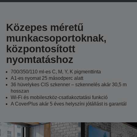
Közepes méretű
munkacsoportoknak,
központosított
nyomtatáshoz
700/350/110 ml-es C, M, Y, K pigmenttinta
A1-es nyomat 25 másodperc alatt
36 hüvelykes CIS szkenner – szkennelés akár 30,5 m
hosszan
Wi-Fi és mobileszköz-csatlakoztatási funkció
A CoverPlus akár 5 éves helyszíni jótállást is garantál