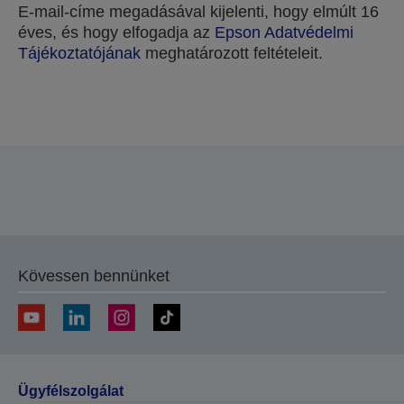
E-mail-címe megadásával kijelenti, hogy elmúlt 16
éves, és hogy elfogadja az
Epson Adatvédelmi
Tájékoztatójának
meghatározott feltételeit.
Köszönjük, hogy elküldte beküldését.
A következő néhány munkanapon belül felvesszük
Önnel a kapcsolatot.
Kövessen bennünket
Ügyfélszolgálat