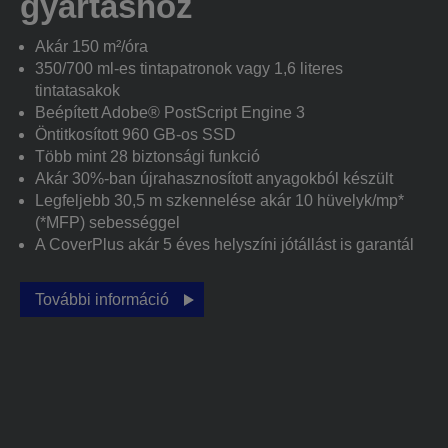
gyártáshoz
Akár 150 m²/óra
350/700 ml-es tintapatronok vagy 1,6 literes
tintatasakok
Beépített Adobe® PostScript Engine 3
Öntitkosított 960 GB-os SSD
Több mint 28 biztonsági funkció
Akár 30%-ban újrahasznosított anyagokból készült
Legfeljebb 30,5 m szkennelése akár 10 hüvelyk/mp*
(*MFP) sebességgel
A CoverPlus akár 5 éves helyszíni jótállást is garantál
További információ