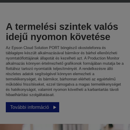
A termelési szintek valós
idejű nyomon követése
Az Epson Cloud Solution PORT böngésző okostelefonra és
táblagépre készült alkalmazásával bármikor és bárhol ellenőrizheti
nyomtatóflottájának állapotát és kezelheti azt. A Production Monitor
alkalmazás könnyen értelmezhető grafikonok formájában mutatja be a
flottához tartozó nyomtatók teljesítményét. A rendelkezésre álló
részletes adatok segítségével könnyen elemezheti a
termelékenységet, és bármikor, bárhonnan elérheti az egyértelmű
működési frissítéseket, ezzel támogatva a magas termelékenységet
és hatékonyságot, valamint nyomon követheti a karbantartás távoli
hibaelhárítási szolgáltatásait.
További információ