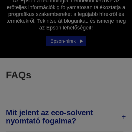
Az Epson a technológiai trendektől kezdve az
erőteljes információkig folyamatosan tájékoztatja a
prografikus szakembereket a legújabb hírekről és
termékekről. Tekintse át blogunkat, és ismerje meg
az Epson lehetőségeit!
Epson-hírek
FAQs
Mit jelent az eco-solvent
nyomtató fogalma?