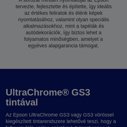
A sorozat minden nyomtatóját az Epson
tervezte, fejlesztette és építette, így ideális
az értékes feliratok és élénk képek
nyomtatásához, valamint olyan speciális
alkalmazásokhoz, mint a tapéták és
autódekorációk, így biztos lehet a
folyamatos minőségben, amelyet a
egyéves alapgarancia támogat.
UltraChrome® GS3
tintával
Az Epson UltraChrome GS3 vagy GS3 vörössel
kiegészített tintarendszere lehetővé teszi, hogy a