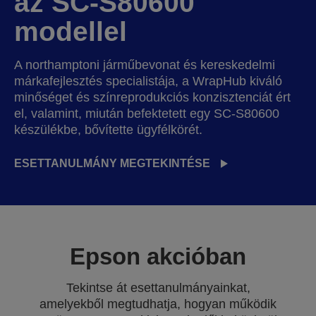
az SC-S80600
modellel
A northamptoni járműbevonat és kereskedelmi
márkafejlesztés specialistája, a WrapHub kiváló
minőséget és színreprodukciós konzisztenciát ért
el, valamint, miután befektetett egy SC-S80600
készülékbe, bővítette ügyfélkörét.
ESETTANULMÁNY MEGTEKINTÉSE
Epson akcióban
Tekintse át esettanulmányainkat,
amelyekből megtudhatja, hogyan működik