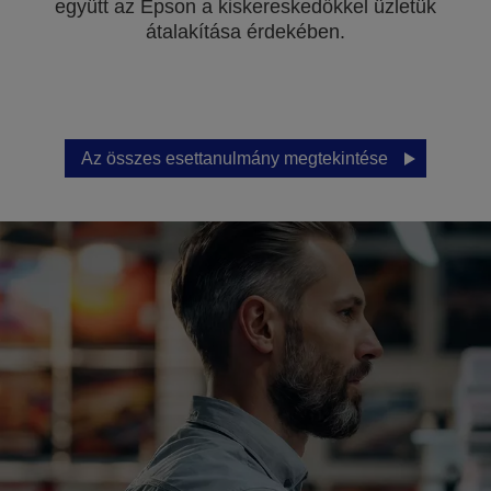
együtt az Epson a kiskereskedőkkel üzletük
átalakítása érdekében.
Az összes esettanulmány megtekintése