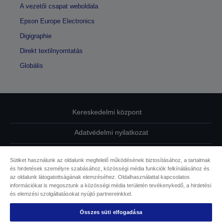
A vezetői csapat weboldala
Epson Europe Electronics
Digigraphie
Direkt textilnyomtatás
Globális
Kereskedelmi központ
Adatvédelmi nyilatkozat
EU Data Act Compliance
Sütiket használunk az oldalunk megfelelő működésének biztosításához, a tartalmak
és hirdetések személyre szabásához, közösségi média funkciók felkínálásához és
Kapcsolatfelvétel
az oldalunk látogatottságának elemzéséhez. Oldalhasználattal kapcsolatos
információkat is megosztunk a közösségi média területén tevékenykedő, a hirdetési
Sütikkel kapcsolatos információk
és elemzési szolgáltatásokat nyújtó partnereinkkel.
Összes süti elfogadása
Az Epson elkötelezettsége az akadálymentesség mellett