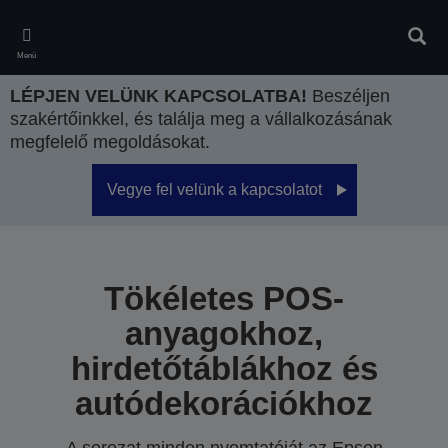
Skip
to
Kere
main
Menü
content
LÉPJEN VELÜNK KAPCSOLATBA!
Beszéljen
szakértőinkkel, és találja meg a vállalkozásának
megfelelő megoldásokat.
Vegye fel velünk a kapcsolatot
Tökéletes POS-
anyagokhoz,
hirdetőtáblákhoz és
autódekorációkhoz