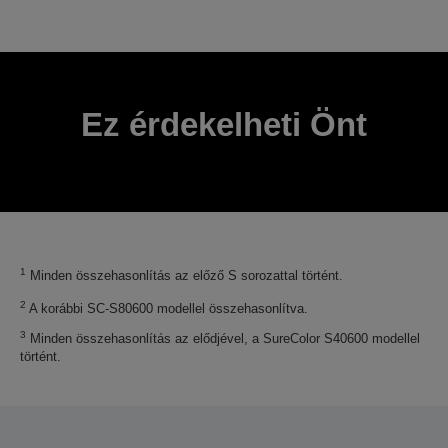
Köszönjük, hogy elküldte beküldését.
A következő néhány munkanapon belül felvesszük
Önnel a kapcsolatot.
Ez érdekelheti Önt
1
Minden összehasonlítás az előző S sorozattal történt.
2
A korábbi SC-S80600 modellel összehasonlítva.
3
Minden összehasonlítás az elődjével, a SureColor S40600 modellel
történt.