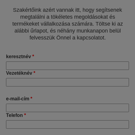
Szakértőink azért vannak itt, hogy segítsenek
megtalálni a tökéletes megoldásokat és
termékeket vállalkozása számára. Töltse ki az
alábbi űrlapot, és néhány munkanapon belül
felvesszük Önnel a kapcsolatot.
keresztnév
*
Vezetéknév
*
e-mail-cím
*
Telefon
*