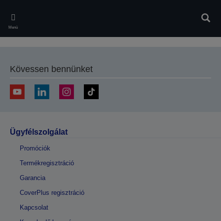
Skip
to
Kere
main
Menü
content
Kövessen bennünket
Ügyfélszolgálat
Promóciók
Termékregisztráció
Garancia
CoverPlus regisztráció
Kapcsolat