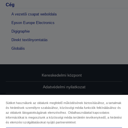
Cég
A vezetői csapat weboldala
Epson Europe Electronics
Digigraphie
Direkt textilnyomtatás
Globális
Kereskedelmi központ
Adatvédelmi nyilatkozat
EU Data Act Compliance
Sütiket használunk az oldalunk megfelelő működésének biztosításához, a tartalmak
és hirdetések személyre szabásához, közösségi média funkciók felkínálásához és
Kapcsolatfelvétel
az oldalunk látogatottságának elemzéséhez. Oldalhasználattal kapcsolatos
információkat is megosztunk a közösségi média területén tevékenykedő, a hirdetési
Sütikkel kapcsolatos információk
és elemzési szolgáltatásokat nyújtó partnereinkkel.