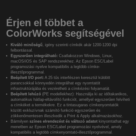
Érjen el többet a
ColorWorks segítségével
Kiváló minőségű
, igény szerinti címkék akár 1200-1200 dpi
felbontással.
Egyszerűen integrálható:
Csatlakozzon Windows, Linux,
macOS/iOS és SAP rendszerekhez. Az Epson ESC/Label
programozási nyelve kompatibilis a legtöbb címke-
illesztőprogrammal.
Beépített I/O port:
A 25 tűs interfészen keresztül küldött
parancsokkal könnyedén integrálhat egy nyomtatót
infrastruktúrájába és vezérelheti a címkézési folyamatát.
Beépített lehúzó
(PE modellekhez): Használja ki az időtakarékos,
automatikus hátlap-eltávolító funkciót, amellyel egyszerűen felviheti
a címkéket a termékekre. Ez a tintasugaras címkenyomtatók
között exkluzívnak számító funkció egyszerűen és
zökkenőmentesen illeszkedik a Print & Apply alkalmazásokhoz.
Bármilyen
színes elrendezést és változó adatot
kinyomtathat egy
menetben az Epson ESC/Label programozási nyelvével, amely
kompatibilis a legtöbb címkenyomtató-illesztőprogrammal.