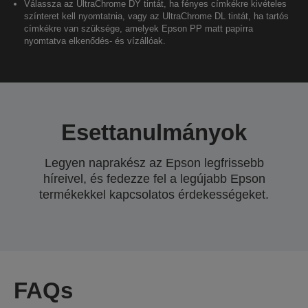
Válassza az UltraChrome DY tintát, ha fényes címkékre kivételes
színteret kell nyomtatnia, vagy az UltraChrome DL tintát, ha tartós
címkékre van szüksége, amelyek Epson PP matt papírra
nyomtatva elkenődés- és vízállóak.
Esettanulmányok
Legyen naprakész az Epson legfrissebb
híreivel, és fedezze fel a legújabb Epson
termékekkel kapcsolatos érdekességeket.
FAQs