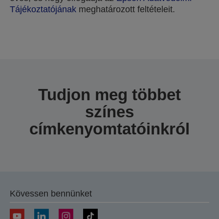
Tájékoztatójának
meghatározott feltételeit.
Köszönjük, hogy elküldte beküldését.
A következő néhány munkanapon belül felvesszük
Önnel a kapcsolatot.
Tudjon meg többet
színes
címkenyomtatóinkról
Kövessen bennünket