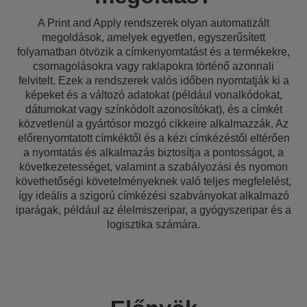
A Print and Apply rendszerek olyan automatizált
megoldások, amelyek egyetlen, egyszerűsített
folyamatban ötvözik a címkenyomtatást és a termékekre,
csomagolásokra vagy raklapokra történő azonnali
felvitelt. Ezek a rendszerek valós időben nyomtatják ki a
képeket és a változó adatokat (például vonalkódokat,
dátumokat vagy színkódolt azonosítókat), és a címkét
közvetlenül a gyártósor mozgó cikkeire alkalmazzák. Az
előrenyomtatott címkéktől és a kézi címkézéstől eltérően
a nyomtatás és alkalmazás biztosítja a pontosságot, a
következetességet, valamint a szabályozási és nyomon
követhetőségi követelményeknek való teljes megfelelést,
így ideális a szigorú címkézési szabványokat alkalmazó
iparágak, például az élelmiszeripar, a gyógyszeripar és a
logisztika számára.