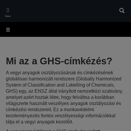
Skip
to
Kere
main
Menü
content
Mi az a GHS-címkézés?
A vegyi anyagok osztályozásának és címkézésének
globálisan harmonizált rendszere (Globally Harmonized
System of Classification and Labelling of Chemicals,
GHS) egy, az ENSZ által irányított nemzetközi szabvány,
amelyet azért hoztak létre, hogy felváltsa a korábban
világszerte használt veszélyes anyagok osztályozási és
címkézési rendszereit. Ez a munkavédelmi
kezdeményezés fontos veszélyességi információkkal
látja el a vegyi anyagok kezelőit.