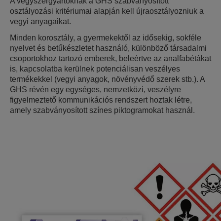
A vegyszergyártóknak a GHS szabványosított
osztályozási kritériumai alapján kell újraosztályozniuk a
vegyi anyagaikat.
Minden korosztály, a gyermekektől az idősekig, sokféle
nyelvet és betűkészletet használó, különböző társadalmi
csoportokhoz tartozó emberek, beleértve az analfabétákat
is, kapcsolatba kerülnek potenciálisan veszélyes
termékekkel (vegyi anyagok, növényvédő szerek stb.). A
GHS révén egy egységes, nemzetközi, veszélyre
figyelmeztető kommunikációs rendszert hoztak létre,
amely szabványosított színes piktogramokat használ.