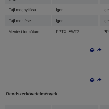
Fájl megnyitása
Igen
Ig
Fájl mentése
Igen
Ig
Mentési formátum
PPTX, EWF2
PP
Rendszerkövetelmények