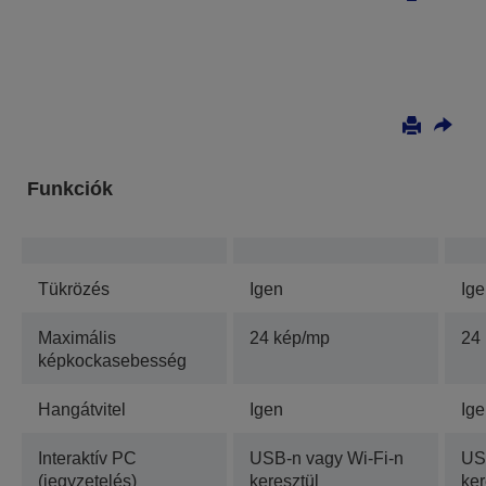
Funkciók
Tükrözés
Igen
Ig
Maximális
24 kép/mp
24
képkockasebesség
Hangátvitel
Igen
Ig
Interaktív PC
USB-n vagy Wi-Fi-n
US
(jegyzetelés)
keresztül
ker