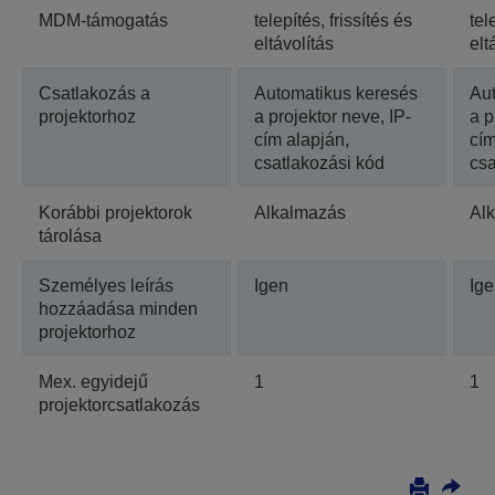
MDM-támogatás
telepítés, frissítés és
tel
eltávolítás
elt
Csatlakozás a
Automatikus keresés
Au
projektorhoz
a projektor neve, IP-
a p
cím alapján,
cím
csatlakozási kód
csa
Korábbi projektorok
Alkalmazás
Al
tárolása
Személyes leírás
Igen
Ig
hozzáadása minden
projektorhoz
Mex. egyidejű
1
1
projektorcsatlakozás