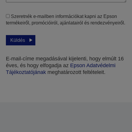
Szeretnék e-mailben információkat kapni az Epson
termékeiről, promócióiról, ajánlatairól és rendezvényeiről.
Küldés
E-mail-címe megadásával kijelenti, hogy elmúlt 16
éves, és hogy elfogadja az
Epson Adatvédelmi
Tájékoztatójának
meghatározott feltételeit.
Köszönjük, hogy elküldte beküldését.
A következő néhány munkanapon belül felvesszük
Önnel a kapcsolatot.