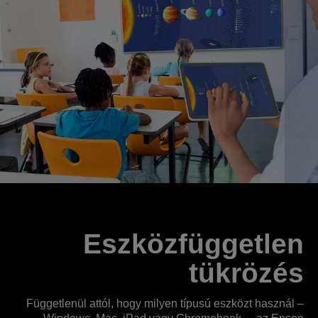
Eszközfüggetlen
tükrözés
Függetlenül attól, hogy milyen típusú eszközt használ –