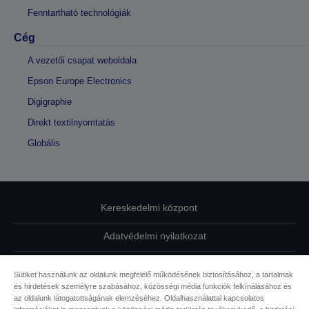
Fenntartható technológiák
Cég
A vezetői csapat weboldala
Epson Europe Electronics
Digigraphie
Direkt textilnyomtatás
Globális
Kereskedelmi központ
Adatvédelmi nyilatkozat
EU Data Act Compliance
Sütiket használunk az oldalunk megfelelő működésének biztosításához, a tartalmak
és hirdetések személyre szabásához, közösségi média funkciók felkínálásához és
Kapcsolatfelvétel
az oldalunk látogatottságának elemzéséhez. Oldalhasználattal kapcsolatos