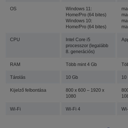
OS
Windows 11:
ma
Home/Pro (64 bites)
ma
Windows 10:
ma
Home/Pro (64 bites)
ma
CPU
Intel Core i5
Ap
processzor (legalább
8. generációs)
RAM
Több mint 4 Gb
Tö
Tárolás
10 Gb
10
Kijelző felbontása
800 x 600 – 1920 x
800
1080
10
Wi-Fi
Wi-Fi 4
Wi-