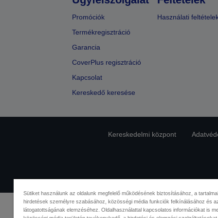
Promóciók
Használati feltétele
Termékregisztráció
Garancia
CoverPlus regisztráció
Kapcsolat
Kereskedő keresése
Kereskedelmi központ
Adatvéde
Sütiket használunk az oldalunk megfelelő működésének biztosításához, a tartalma
hirdetések személyre szabásához, közösségi média funkciók felkínálásához és az
látogatottságának elemzéséhez. Oldalhasználattal kapcsolatos információkat is 