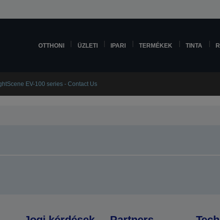
OTTHONI
ÜZLETI
IPARI
TERMÉKEK
TINTA
R
ightScene EV-100 series - Contact Us
Jogi kérdések
Partners
Tech