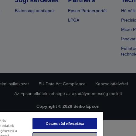
k
Biztonsági adatlapok
Epson Partnerportál
Hő nélk
LPGA
Precisi
Micro P
Innovat
Fenntar
technol
lmi nyilatkozat
EU Data Act Compliance
Kapcsolatfelvétel
Az Epson elkötelezettsége az akadálymentesség mellett
Copyright © 2026 Seiko Epson
k és
Összes süti elfogadása
 oldalunk
megosztunk a