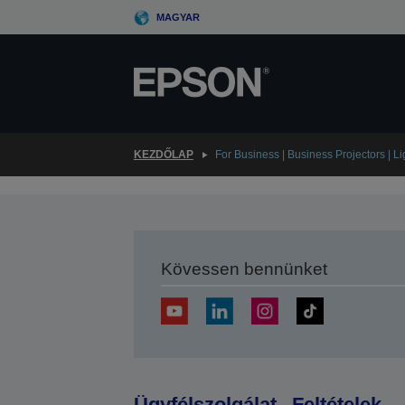
Skip
MAGYAR
to
main
content
KEZDŐLAP
For Business | Business Projectors | L
Kövessen bennünket
Ügyfélszolgálat
Feltételek