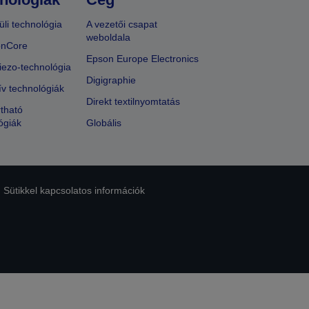
üli technológia
A vezetői csapat
weboldala
onCore
Epson Europe Electronics
iezo-technológia
Digigraphie
ív technológiák
Direkt textilnyomtatás
tható
ógiák
Globális
Sütikkel kapcsolatos információk