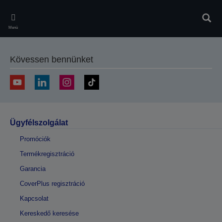
Skip
to
Kere
main
Menü
content
Kövessen bennünket
Ügyfélszolgálat
Promóciók
Termékregisztráció
Garancia
CoverPlus regisztráció
Kapcsolat
Kereskedő keresése