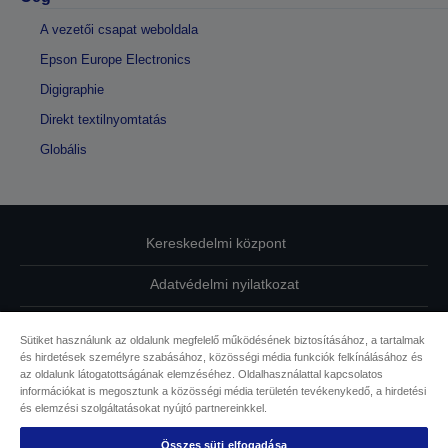
A vezetői csapat weboldala
Epson Europe Electronics
Digigraphie
Direkt textilnyomtatás
Globális
Kereskedelmi központ
Adatvédelmi nyilatkozat
EU Data Act Compliance
Sütiket használunk az oldalunk megfelelő működésének biztosításához, a tartalmak
és hirdetések személyre szabásához, közösségi média funkciók felkínálásához és
Kapcsolatfelvétel
az oldalunk látogatottságának elemzéséhez. Oldalhasználattal kapcsolatos
információkat is megosztunk a közösségi média területén tevékenykedő, a hirdetési
Sütikkel kapcsolatos információk
és elemzési szolgáltatásokat nyújtó partnereinkkel.
Összes süti elfogadása