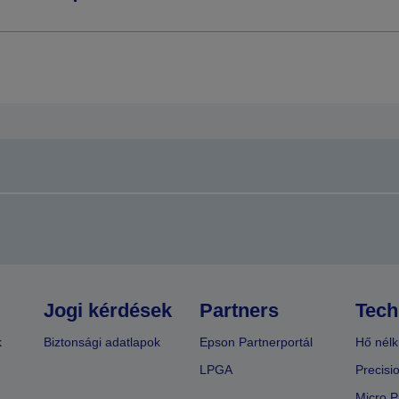
Jogi kérdések
Partners
Tech
k
Biztonsági adatlapok
Epson Partnerportál
Hő nélk
LPGA
Precisi
Micro P