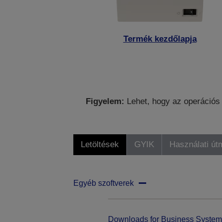
Termék kezdőlapja
Figyelem:
Lehet, hogy az operációs 
Letöltések
GYIK
Használati út
Egyéb szoftverek
Downloads for Business System