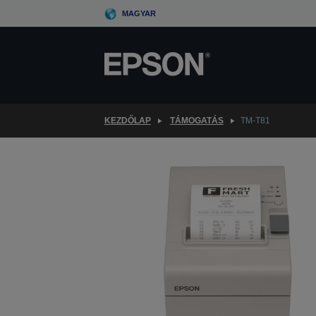
Skip
MAGYAR
to
main
content
KEZDŐLAP
TÁMOGATÁS
TM-T81