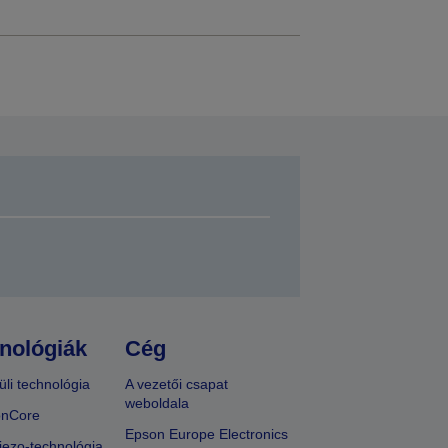
nológiák
Cég
üli technológia
A vezetői csapat
weboldala
onCore
Epson Europe Electronics
iezo-technológia