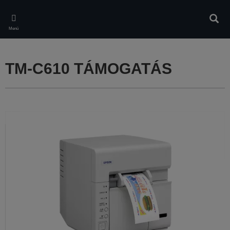
Skip
to
Kere
main
Menü
content
TM-C610 TÁMOGATÁS