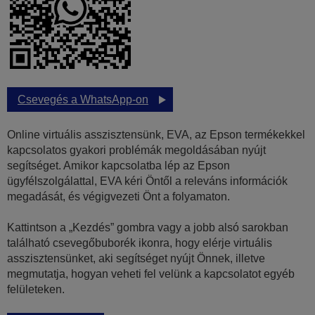
Csevegés a WhatsApp-on
Online virtuális asszisztensünk, EVA, az Epson termékekkel
kapcsolatos gyakori problémák megoldásában nyújt
segítséget. Amikor kapcsolatba lép az Epson
ügyfélszolgálattal, EVA kéri Öntől a releváns információk
megadását, és végigvezeti Önt a folyamaton.
Kattintson a „Kezdés” gombra vagy a jobb alsó sarokban
található csevegőbuborék ikonra, hogy elérje virtuális
asszisztensünket, aki segítséget nyújt Önnek, illetve
megmutatja, hogyan veheti fel velünk a kapcsolatot egyéb
felületeken.