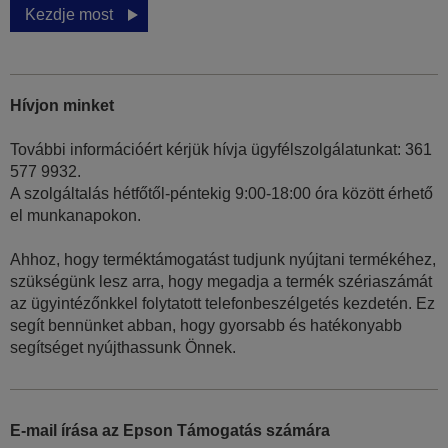
Kezdje most
Hívjon minket
További információért kérjük hívja ügyfélszolgálatunkat: 361
577 9932.
A szolgáltalás hétfőtől-péntekig 9:00-18:00 óra között érhető
el munkanapokon.
Ahhoz, hogy terméktámogatást tudjunk nyújtani termékéhez,
szükségünk lesz arra, hogy megadja a termék szériaszámát
az ügyintézőnkkel folytatott telefonbeszélgetés kezdetén. Ez
segít bennünket abban, hogy gyorsabb és hatékonyabb
segítséget nyújthassunk Önnek.
E-mail írása az Epson Támogatás számára