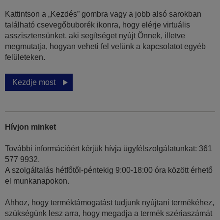
Kattintson a „Kezdés” gombra vagy a jobb alsó sarokban
található csevegőbuborék ikonra, hogy elérje virtuális
asszisztensünket, aki segítséget nyújt Önnek, illetve
megmutatja, hogyan veheti fel velünk a kapcsolatot egyéb
felületeken.
Kezdje most
Hívjon minket
További információért kérjük hívja ügyfélszolgálatunkat: 361
577 9932.
A szolgáltalás hétfőtől-péntekig 9:00-18:00 óra között érhető
el munkanapokon.
Ahhoz, hogy terméktámogatást tudjunk nyújtani termékéhez,
szükségünk lesz arra, hogy megadja a termék szériaszámát