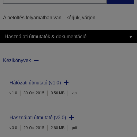
A betöltés folyamatban van... kérjük, várjon...
Használati útmutatók & dokumentáció
Kézikönyvek
Hálózati útmutató (v1.0)
v.1.0
30-Oct-2015
0.56 MB
.zip
Használati útmutató (v3.0)
v.3.0
29-Oct-2015
2.80 MB
.pdf