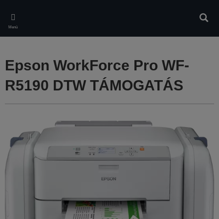
Skip
to
Kere
main
Menü
content
Epson WorkForce Pro WF-
R5190 DTW TÁMOGATÁS