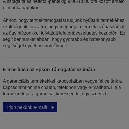
A szolgáltalás hétfőtől-péntekig 9:00-18:00 óra között érhető
el munkanapokon.
Ahhoz, hogy terméktámogatást tudjunk nyújtani termékéhez,
szükségünk lesz arra, hogy megadja a termék szériaszámát
az ügyintézőnkkel folytatott telefonbeszélgetés kezdetén. Ez
segít bennünket abban, hogy gyorsabb és hatékonyabb
segítséget nyújthassunk Önnek.
E-mail írása az Epson Támogatás számára
A garanciális termékekkel kapcsolatban vegye fel velünk a
kapcsolatot online chaten, telefonon vagy e-mailben. Ha a
termékre lejár a garancia, keressen fel egy szervizt.
Írjon nekünk e-mailt