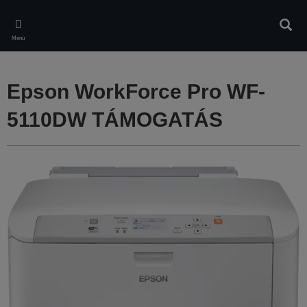
Skip
to
Kere
main
Menü
content
Epson WorkForce Pro WF-
5110DW TÁMOGATÁS