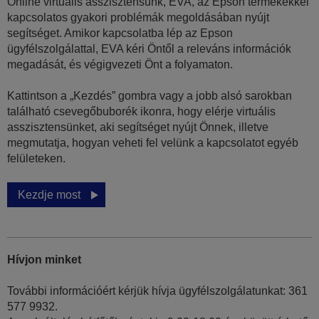
Online virtuális asszisztensünk, EVA, az Epson termékekkel
kapcsolatos gyakori problémák megoldásában nyújt
segítséget. Amikor kapcsolatba lép az Epson
ügyfélszolgálattal, EVA kéri Öntől a releváns információk
megadását, és végigvezeti Önt a folyamaton.
Kattintson a „Kezdés” gombra vagy a jobb alsó sarokban
található csevegőbuborék ikonra, hogy elérje virtuális
asszisztensünket, aki segítséget nyújt Önnek, illetve
megmutatja, hogyan veheti fel velünk a kapcsolatot egyéb
felületeken.
Kezdje most
Hívjon minket
További információért kérjük hívja ügyfélszolgálatunkat: 361
577 9932.