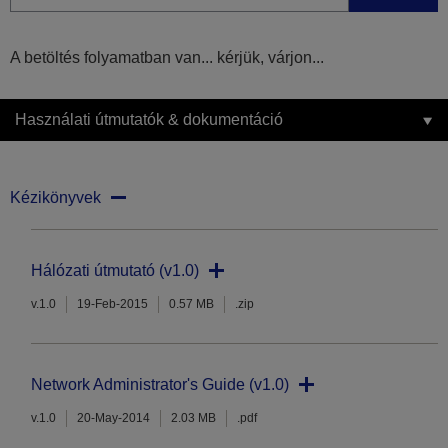
A betöltés folyamatban van... kérjük, várjon...
Használati útmutatók & dokumentáció
Kézikönyvek
Hálózati útmutató (v1.0)
v.1.0
19-Feb-2015
0.57 MB
.zip
Network Administrator's Guide (v1.0)
v.1.0
20-May-2014
2.03 MB
.pdf