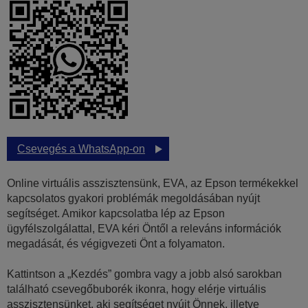
Csevegés a WhatsApp-on
Online virtuális asszisztensünk, EVA, az Epson termékekkel
kapcsolatos gyakori problémák megoldásában nyújt
segítséget. Amikor kapcsolatba lép az Epson
ügyfélszolgálattal, EVA kéri Öntől a releváns információk
megadását, és végigvezeti Önt a folyamaton.
Kattintson a „Kezdés” gombra vagy a jobb alsó sarokban
található csevegőbuborék ikonra, hogy elérje virtuális
asszisztensünket, aki segítséget nyújt Önnek, illetve