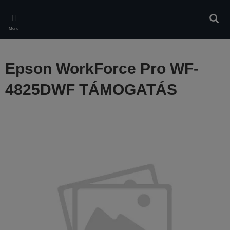
Skip
to
Kere
main
Menü
content
Epson WorkForce Pro WF-
4825DWF TÁMOGATÁS