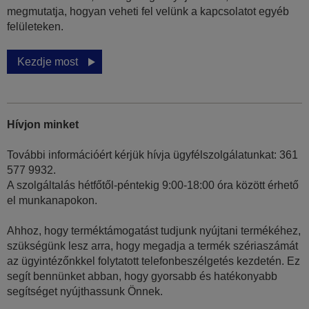
megmutatja, hogyan veheti fel velünk a kapcsolatot egyéb
felületeken.
Kezdje most
Hívjon minket
További információért kérjük hívja ügyfélszolgálatunkat: 361
577 9932.
A szolgáltalás hétfőtől-péntekig 9:00-18:00 óra között érhető
el munkanapokon.
Ahhoz, hogy terméktámogatást tudjunk nyújtani termékéhez,
szükségünk lesz arra, hogy megadja a termék szériaszámát
az ügyintézőnkkel folytatott telefonbeszélgetés kezdetén. Ez
segít bennünket abban, hogy gyorsabb és hatékonyabb
segítséget nyújthassunk Önnek.