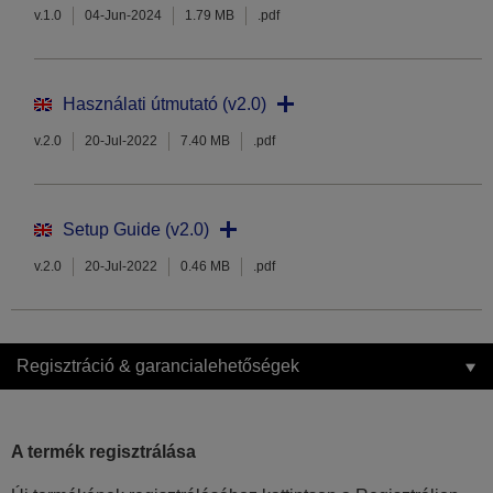
v.1.0
04-Jun-2024
1.79 MB
.pdf
Használati útmutató (v2.0)
v.2.0
20-Jul-2022
7.40 MB
.pdf
Setup Guide (v2.0)
v.2.0
20-Jul-2022
0.46 MB
.pdf
Regisztráció & garancialehetőségek
A termék regisztrálása