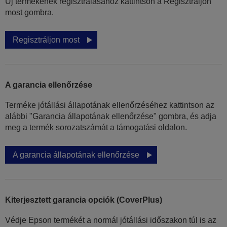
Új termékének regisztrálásához kattintson a Regisztráljon
most gombra.
Regisztráljon most
A garancia ellenőrzése
Terméke jótállási állapotának ellenőrzéséhez kattintson az
alábbi "Garancia állapotának ellenőrzése" gombra, és adja
meg a termék sorozatszámát a támogatási oldalon.
A garancia állapotának ellenőrzése
Kiterjesztett garancia opciók (CoverPlus)
Védje Epson termékét a normál jótállási időszakon túl is az