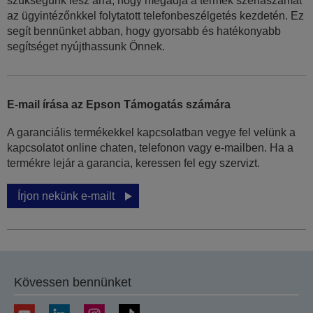
szükségünk lesz arra, hogy megadja a termék szériaszámát
az ügyintézőnkkel folytatott telefonbeszélgetés kezdetén. Ez
segít bennünket abban, hogy gyorsabb és hatékonyabb
segítséget nyújthassunk Önnek.
E-mail írása az Epson Támogatás számára
A garanciális termékekkel kapcsolatban vegye fel velünk a
kapcsolatot online chaten, telefonon vagy e-mailben. Ha a
termékre lejár a garancia, keressen fel egy szervizt.
Írjon nekünk e-mailt
Kövessen bennünket