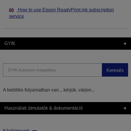
How to use Epson ReadyPrint ink subscription
service
GYIK
Keresés
A betöltés folyamatban van... kérjük, várjon...
Használati útmutatók & dokumentáció
Kézikönyvek