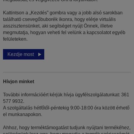
Kattintson a „Kezdés” gombra vagy a jobb alsó sarokban
található csevegőbuborék ikonra, hogy elérje virtuális
asszisztensünket, aki segítséget nyújt Önnek, illetve
megmutatja, hogyan veheti fel velünk a kapcsolatot egyéb
felületeken.
Kezdje most
Hívjon minket
További információért kérjük hívja ügyfélszolgálatunkat: 361
577 9932.
A szolgáltalás hétfőtől-péntekig 9:00-18:00 óra között érhető
el munkanapokon.
Ahhoz, hogy terméktámogatást tudjunk nyújtani termékéhez,