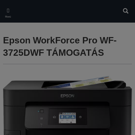
Skip
to
Kere
main
Menü
content
Epson WorkForce Pro WF-
3725DWF TÁMOGATÁS