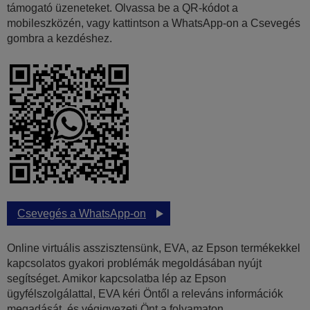
támogató üzeneteket. Olvassa be a QR-kódot a
mobileszközén, vagy kattintson a WhatsApp-on a Csevegés
gombra a kezdéshez.
Csevegés a WhatsApp-on
Online virtuális asszisztensünk, EVA, az Epson termékekkel
kapcsolatos gyakori problémák megoldásában nyújt
segítséget. Amikor kapcsolatba lép az Epson
ügyfélszolgálattal, EVA kéri Öntől a releváns információk
megadását, és végigvezeti Önt a folyamaton.