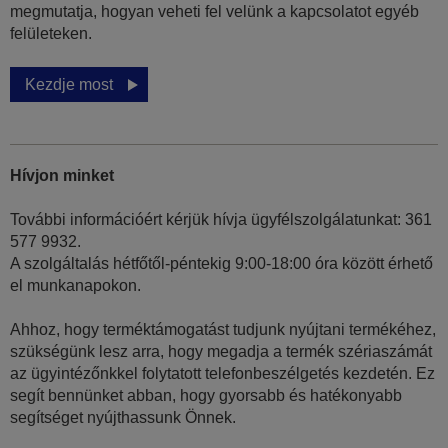
megmutatja, hogyan veheti fel velünk a kapcsolatot egyéb
felületeken.
Kezdje most
Hívjon minket
További információért kérjük hívja ügyfélszolgálatunkat: 361
577 9932.
A szolgáltalás hétfőtől-péntekig 9:00-18:00 óra között érhető
el munkanapokon.
Ahhoz, hogy terméktámogatást tudjunk nyújtani termékéhez,
szükségünk lesz arra, hogy megadja a termék szériaszámát
az ügyintézőnkkel folytatott telefonbeszélgetés kezdetén. Ez
segít bennünket abban, hogy gyorsabb és hatékonyabb
segítséget nyújthassunk Önnek.