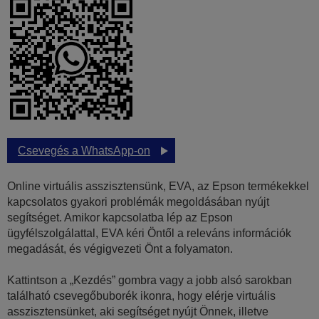
Csevegés a WhatsApp-on
Online virtuális asszisztensünk, EVA, az Epson termékekkel
kapcsolatos gyakori problémák megoldásában nyújt
segítséget. Amikor kapcsolatba lép az Epson
ügyfélszolgálattal, EVA kéri Öntől a releváns információk
megadását, és végigvezeti Önt a folyamaton.
Kattintson a „Kezdés” gombra vagy a jobb alsó sarokban
található csevegőbuborék ikonra, hogy elérje virtuális
asszisztensünket, aki segítséget nyújt Önnek, illetve