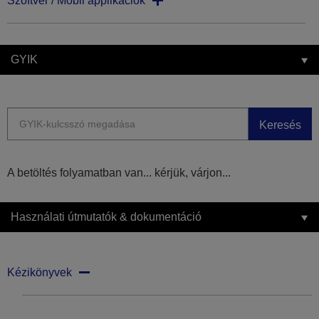
Szoftver / Mobil applikációk
GYIK
Keresés
A betöltés folyamatban van... kérjük, várjon...
Használati útmutatók & dokumentáció
Kézikönyvek