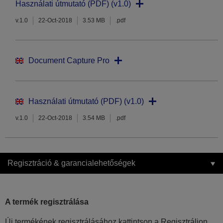
Használati útmutató (PDF) (v1.0)
v.1.0
22-Oct-2018
3.53 MB
.pdf
Document Capture Pro
Használati útmutató (PDF) (v1.0)
v.1.0
22-Oct-2018
3.54 MB
.pdf
Regisztráció & garancialehetőségek
A termék regisztrálása
Új termékének regisztrálásához kattintson a Regisztráljon