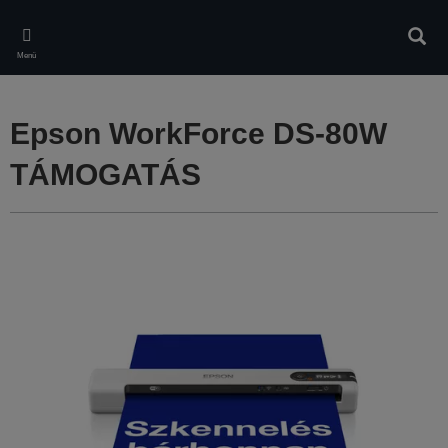
Skip
to
Kere
main
Menü
content
Epson WorkForce DS-80W
TÁMOGATÁS