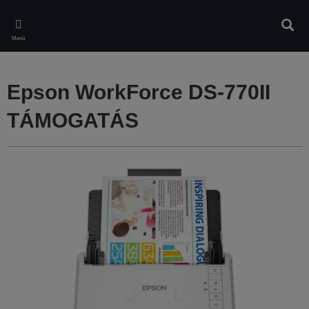
Skip
to
Kere
main
Menü
content
Epson WorkForce DS-770II
TÁMOGATÁS