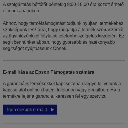
A szolgáltalás hétfőtől-péntekig 9:00-18:00 óra között érhető
el munkanapokon.
Ahhoz, hogy terméktámogatást tudjunk nyújtani termékéhez,
szükségünk lesz arra, hogy megadja a termék szériaszámát
az ügyintézőnkkel folytatott telefonbeszélgetés kezdetén. Ez
segít bennünket abban, hogy gyorsabb és hatékonyabb
segítséget nyújthassunk Önnek.
E-mail írása az Epson Támogatás számára
A garanciális termékekkel kapcsolatban vegye fel velünk a
kapcsolatot online chaten, telefonon vagy e-mailben. Ha a
termékre lejár a garancia, keressen fel egy szervizt.
Írjon nekünk e-mailt