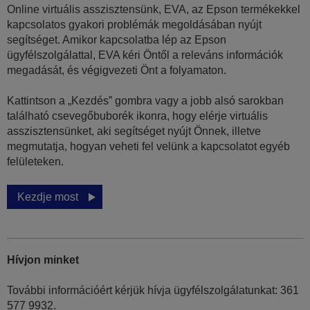
Online virtuális asszisztensünk, EVA, az Epson termékekkel
kapcsolatos gyakori problémák megoldásában nyújt
segítséget. Amikor kapcsolatba lép az Epson
ügyfélszolgálattal, EVA kéri Öntől a releváns információk
megadását, és végigvezeti Önt a folyamaton.
Kattintson a „Kezdés” gombra vagy a jobb alsó sarokban
található csevegőbuborék ikonra, hogy elérje virtuális
asszisztensünket, aki segítséget nyújt Önnek, illetve
megmutatja, hogyan veheti fel velünk a kapcsolatot egyéb
felületeken.
Kezdje most
Hívjon minket
További információért kérjük hívja ügyfélszolgálatunkat: 361
577 9932.