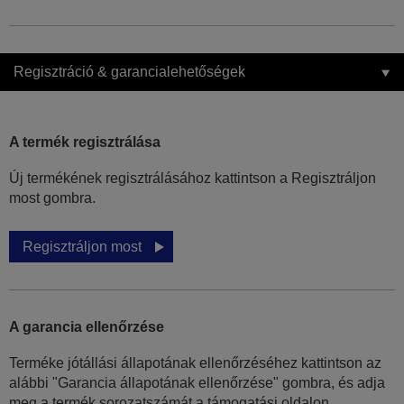
Regisztráció & garancialehetőségek
A termék regisztrálása
Új termékének regisztrálásához kattintson a Regisztráljon
most gombra.
Regisztráljon most
A garancia ellenőrzése
Terméke jótállási állapotának ellenőrzéséhez kattintson az
alábbi "Garancia állapotának ellenőrzése" gombra, és adja
meg a termék sorozatszámát a támogatási oldalon.