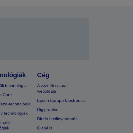
nológiák
Cég
üli technológia
A vezetői csapat
weboldala
onCore
Epson Europe Electronics
iezo-technológia
Digigraphie
ív technológiák
Direkt textilnyomtatás
tható
ógiák
Globális