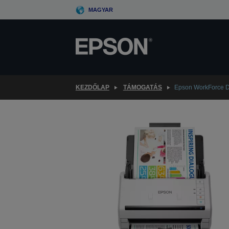
Skip
MAGYAR
to
main
content
KEZDŐLAP
TÁMOGATÁS
Epson WorkForce 