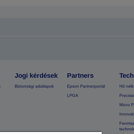
Jogi kérdések
Partners
Tech
k
Biztonsági adatlapok
Epson Partnerportál
Hő nélk
LPGA
Precisi
Micro P
Innovat
Fenntar
technol