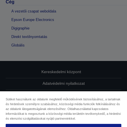
Cég
A vezetői csapat weboldala
Epson Europe Electronics
Digigraphie
Direkt textilnyomtatás
Globális
Kereskedelmi központ
Adatvédelmi nyilatkozat
EU Data Act Compliance
Sütiket használunk az oldalunk megfelelő működésének biztosításához, a tartalmak
és hirdetések személyre szabásához, közösségi média funkciók felkínálásához és
Kapcsolatfelvétel
az oldalunk látogatottságának elemzéséhez. Oldalhasználattal kapcsolatos
információkat is megosztunk a közösségi média területén tevékenykedő, a hirdetési
Sütikkel kapcsolatos információk
és elemzési szolgáltatásokat nyújtó partnereinkkel.