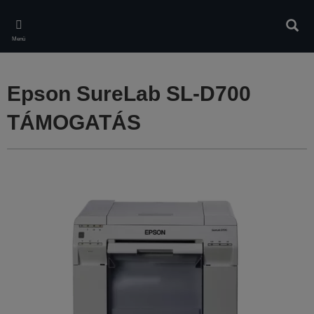
Skip
to
Kere
main
Menü
content
Epson SureLab SL-D700
TÁMOGATÁS