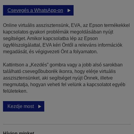
Csevegés a WhatsApp-on
Online virtuális asszisztensünk, EVA, az Epson termékekkel
kapcsolatos gyakori problémák megoldásában nyújt
segítséget. Amikor kapcsolatba lép az Epson
ügyfélszolgálattal, EVA kéri Öntől a releváns információk
megadását, és végigvezeti Önt a folyamaton.
Kattintson a „Kezdés” gombra vagy a jobb alsó sarokban
található csevegőbuborék ikonra, hogy elérje virtuális
asszisztensünket, aki segítséget nyújt Önnek, illetve
megmutatja, hogyan veheti fel velünk a kapcsolatot egyéb
felületeken.
Kezdje most
Hívjon minket