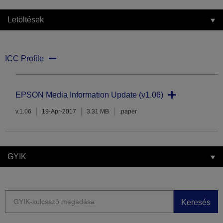
Letöltések
ICC Profile
EPSON Media Information Update (v1.06)
v.1.06
19-Apr-2017
3.31 MB
.paper
GYIK
Keresés