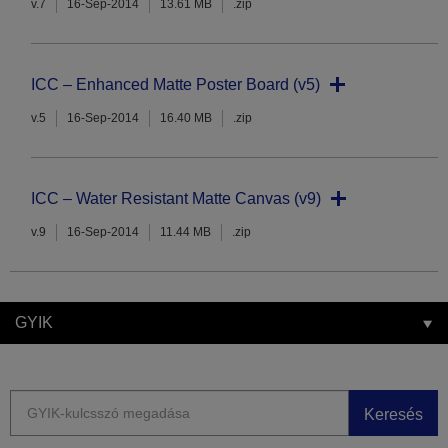
v.7
16-Sep-2014
13.61 MB
.zip
ICC – Enhanced Matte Poster Board (v5)
v.5
16-Sep-2014
16.40 MB
.zip
ICC – Water Resistant Matte Canvas (v9)
v.9
16-Sep-2014
11.44 MB
.zip
GYIK
Keresés