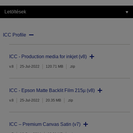
Letöltések
ICC Profile
ICC - Production media for inkjet (v8)
v.8
25-Jul-2022
120.71 MB
.zip
ICC - Epson Matte Backlit Film 215µ (v8)
v.8
25-Jul-2022
20.35 MB
.zip
ICC – Premium Canvas Satin (v7)