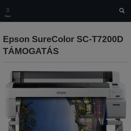
Skip
to
Kere
main
Menü
content
Epson SureColor SC-T7200D
TÁMOGATÁS