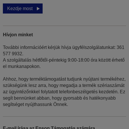
Kezdje most
Hívjon minket
További információért kérjük hívja ügyfélszolgálatunkat: 361
577 9932.
A szolgáltalás hétfőtől-péntekig 9:00-18:00 óra között érhető
el munkanapokon.
Ahhoz, hogy terméktámogatást tudjunk nyújtani termékéhez,
szükségünk lesz arra, hogy megadja a termék szériaszámát
az ügyintézőnkkel folytatott telefonbeszélgetés kezdetén. Ez
segít bennünket abban, hogy gyorsabb és hatékonyabb
segítséget nyújthassunk Önnek.
E-mail írása az Epson Támogatás számára