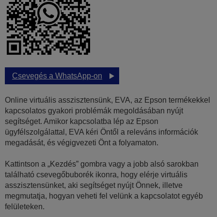
Csevegés a WhatsApp-on
Online virtuális asszisztensünk, EVA, az Epson termékekkel
kapcsolatos gyakori problémák megoldásában nyújt
segítséget. Amikor kapcsolatba lép az Epson
ügyfélszolgálattal, EVA kéri Öntől a releváns információk
megadását, és végigvezeti Önt a folyamaton.
Kattintson a „Kezdés” gombra vagy a jobb alsó sarokban
található csevegőbuborék ikonra, hogy elérje virtuális
asszisztensünket, aki segítséget nyújt Önnek, illetve
megmutatja, hogyan veheti fel velünk a kapcsolatot egyéb
felületeken.