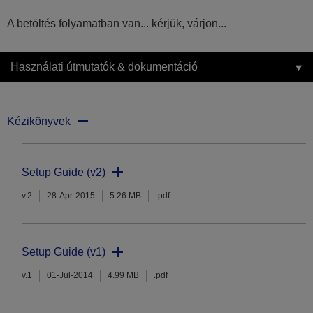
A betöltés folyamatban van... kérjük, várjon...
Használati útmutatók & dokumentáció
Kézikönyvek
Setup Guide (v2)
v.2
28-Apr-2015
5.26 MB
.pdf
Setup Guide (v1)
v.1
01-Jul-2014
4.99 MB
.pdf