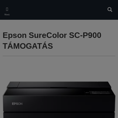
Skip
to
Kere
main
Menü
content
Epson SureColor SC-P900
TÁMOGATÁS