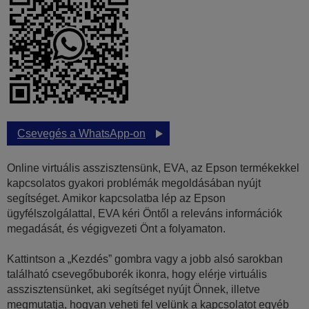
Csevegés a WhatsApp-on
Online virtuális asszisztensünk, EVA, az Epson termékekkel
kapcsolatos gyakori problémák megoldásában nyújt
segítséget. Amikor kapcsolatba lép az Epson
ügyfélszolgálattal, EVA kéri Öntől a releváns információk
megadását, és végigvezeti Önt a folyamaton.
Kattintson a „Kezdés” gombra vagy a jobb alsó sarokban
található csevegőbuborék ikonra, hogy elérje virtuális
asszisztensünket, aki segítséget nyújt Önnek, illetve
megmutatja, hogyan veheti fel velünk a kapcsolatot egyéb