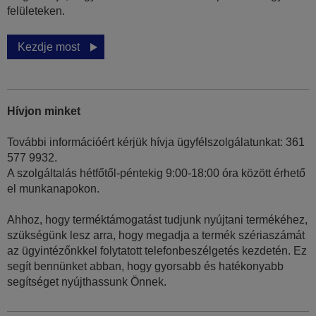
felületeken.
Kezdje most
Hívjon minket
További információért kérjük hívja ügyfélszolgálatunkat: 361
577 9932.
A szolgáltalás hétfőtől-péntekig 9:00-18:00 óra között érhető
el munkanapokon.
Ahhoz, hogy terméktámogatást tudjunk nyújtani termékéhez,
szükségünk lesz arra, hogy megadja a termék szériaszámát
az ügyintézőnkkel folytatott telefonbeszélgetés kezdetén. Ez
segít bennünket abban, hogy gyorsabb és hatékonyabb
segítséget nyújthassunk Önnek.