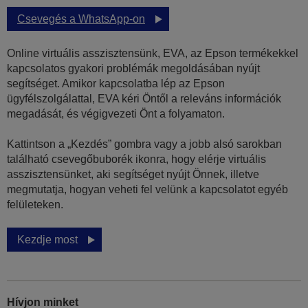
Csevegés a WhatsApp-on
Online virtuális asszisztensünk, EVA, az Epson termékekkel
kapcsolatos gyakori problémák megoldásában nyújt
segítséget. Amikor kapcsolatba lép az Epson
ügyfélszolgálattal, EVA kéri Öntől a releváns információk
megadását, és végigvezeti Önt a folyamaton.
Kattintson a „Kezdés” gombra vagy a jobb alsó sarokban
található csevegőbuborék ikonra, hogy elérje virtuális
asszisztensünket, aki segítséget nyújt Önnek, illetve
megmutatja, hogyan veheti fel velünk a kapcsolatot egyéb
felületeken.
Kezdje most
Hívjon minket