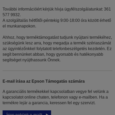
További információért kérjük hívja ügyfélszolgálatunkat: 361
577 9932.
A szolgáltalás hétfőtől-péntekig 9:00-18:00 óra között érhető
el munkanapokon.
Ahhoz, hogy terméktámogatást tudjunk nyújtani termékéhez,
szükségünk lesz arra, hogy megadja a termék szériaszámát
az ügyintézőnkkel folytatott telefonbeszélgetés kezdetén. Ez
segít bennünket abban, hogy gyorsabb és hatékonyabb
segítséget nyújthassunk Önnek.
E-mail írása az Epson Támogatás számára
A garanciális termékekkel kapcsolatban vegye fel velünk a
kapcsolatot online chaten, telefonon vagy e-mailben. Ha a
termékre lejár a garancia, keressen fel egy szervizt.
Írjon nekünk e-mailt