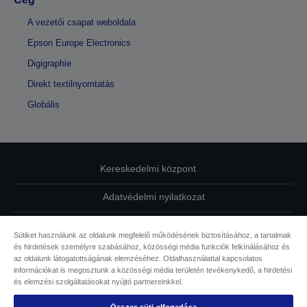
A vezetői csapat weboldala
Epson Europe Electronics
Digigraphie
Direkt textilnyomtatás
Globális
Kereskedelmi központ
Adatvédelmi nyilatkozat
EU Data Act Compliance
Sütiket használunk az oldalunk megfelelő működésének biztosításához, a tartalmak
és hirdetések személyre szabásához, közösségi média funkciók felkínálásához és
Kapcsolatfelvétel
az oldalunk látogatottságának elemzéséhez. Oldalhasználattal kapcsolatos
információkat is megosztunk a közösségi média területén tevékenykedő, a hirdetési
Sütikkel kapcsolatos információk
és elemzési szolgáltatásokat nyújtó partnereinkkel.