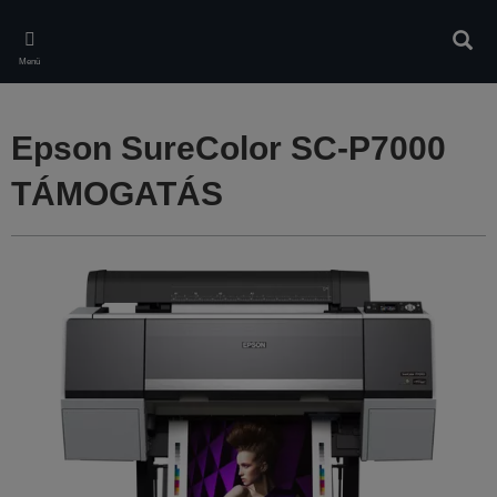
Skip
to
Kere
main
Menü
content
Epson SureColor SC-P7000
TÁMOGATÁS