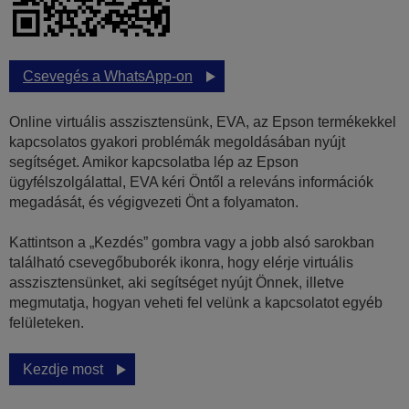
Csevegés a WhatsApp-on
Online virtuális asszisztensünk, EVA, az Epson termékekkel
kapcsolatos gyakori problémák megoldásában nyújt
segítséget. Amikor kapcsolatba lép az Epson
ügyfélszolgálattal, EVA kéri Öntől a releváns információk
megadását, és végigvezeti Önt a folyamaton.
Kattintson a „Kezdés” gombra vagy a jobb alsó sarokban
található csevegőbuborék ikonra, hogy elérje virtuális
asszisztensünket, aki segítséget nyújt Önnek, illetve
megmutatja, hogyan veheti fel velünk a kapcsolatot egyéb
felületeken.
Kezdje most