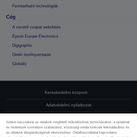
Fenntartható technológiák
Cég
A vezetői csapat weboldala
Epson Europe Electronics
Digigraphie
Direkt textilnyomtatás
Globális
Kereskedelmi központ
Adatvédelmi nyilatkozat
EU Data Act Compliance
Sütiket használunk az oldalunk megfelelő működésének biztosításához, a tartalmak
és hirdetések személyre szabásához, közösségi média funkciók felkínálásához és
Kapcsolatfelvétel
az oldalunk látogatottságának elemzéséhez. Oldalhasználattal kapcsolatos