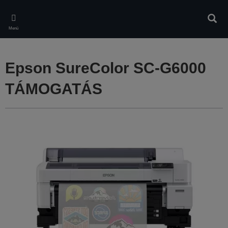
Skip
to
Kere
main
Menü
content
Epson SureColor SC-G6000
TÁMOGATÁS