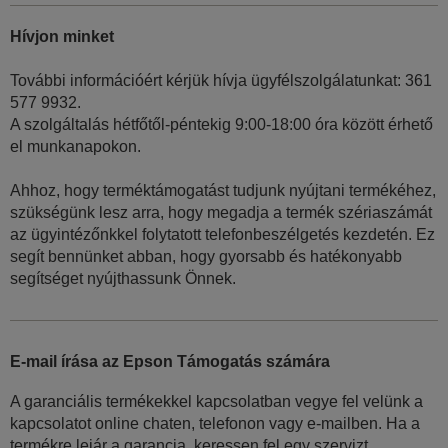
Hívjon minket
További információért kérjük hívja ügyfélszolgálatunkat: 361
577 9932.
A szolgáltalás hétfőtől-péntekig 9:00-18:00 óra között érhető
el munkanapokon.
Ahhoz, hogy terméktámogatást tudjunk nyújtani termékéhez,
szükségünk lesz arra, hogy megadja a termék szériaszámát
az ügyintézőnkkel folytatott telefonbeszélgetés kezdetén. Ez
segít bennünket abban, hogy gyorsabb és hatékonyabb
segítséget nyújthassunk Önnek.
E-mail írása az Epson Támogatás számára
A garanciális termékekkel kapcsolatban vegye fel velünk a
kapcsolatot online chaten, telefonon vagy e-mailben. Ha a
termékre lejár a garancia, keressen fel egy szervizt.