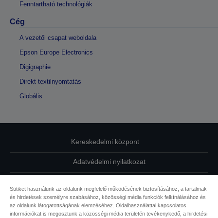
Fenntartható technológiák
Cég
A vezetői csapat weboldala
Epson Europe Electronics
Digigraphie
Direkt textilnyomtatás
Globális
Kereskedelmi központ
Adatvédelmi nyilatkozat
EU Data Act Compliance
Sütiket használunk az oldalunk megfelelő működésének biztosításához, a tartalmak
és hirdetések személyre szabásához, közösségi média funkciók felkínálásához és
Kapcsolatfelvétel
az oldalunk látogatottságának elemzéséhez. Oldalhasználattal kapcsolatos
információkat is megosztunk a közösségi média területén tevékenykedő, a hirdetési