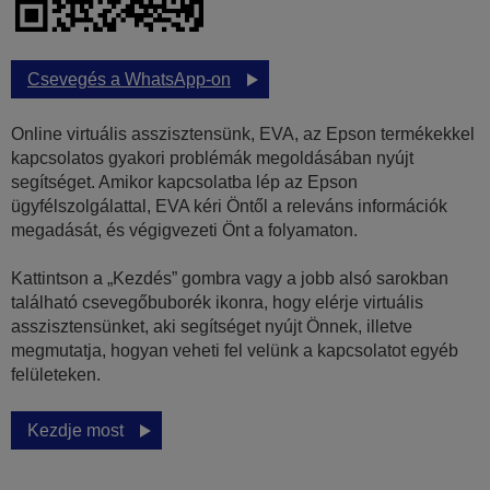
Csevegés a WhatsApp-on
Online virtuális asszisztensünk, EVA, az Epson termékekkel
kapcsolatos gyakori problémák megoldásában nyújt
segítséget. Amikor kapcsolatba lép az Epson
ügyfélszolgálattal, EVA kéri Öntől a releváns információk
megadását, és végigvezeti Önt a folyamaton.
Kattintson a „Kezdés” gombra vagy a jobb alsó sarokban
található csevegőbuborék ikonra, hogy elérje virtuális
asszisztensünket, aki segítséget nyújt Önnek, illetve
megmutatja, hogyan veheti fel velünk a kapcsolatot egyéb
felületeken.
Kezdje most