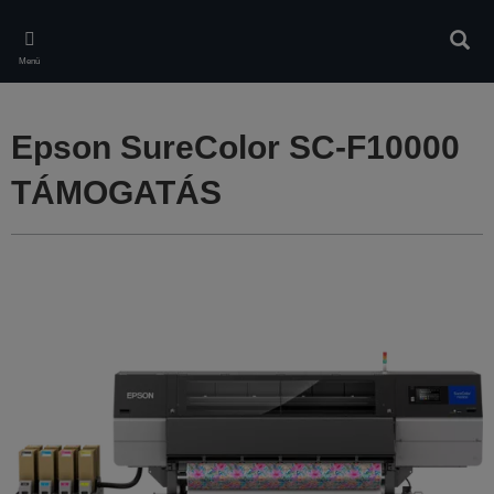
Skip
to
Kere
main
Menü
content
Epson SureColor SC-F10000
TÁMOGATÁS