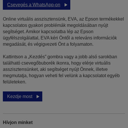
Csevegés a WhatsApp-on
Online virtuális asszisztensünk, EVA, az Epson termékekkel
kapcsolatos gyakori problémák megoldásában nyújt
segítséget. Amikor kapcsolatba lép az Epson
ügyfélszolgálattal, EVA kéri Öntől a releváns információk
megadását, és végigvezeti Önt a folyamaton.
Kattintson a „Kezdés” gombra vagy a jobb alsó sarokban
található csevegőbuborék ikonra, hogy elérje virtuális
asszisztensünket, aki segítséget nyújt Önnek, illetve
megmutatja, hogyan veheti fel velünk a kapcsolatot egyéb
felületeken.
Kezdje most
Hívjon minket