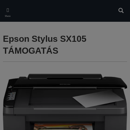
Skip
to
Kere
main
Menü
content
Epson Stylus SX105
TÁMOGATÁS