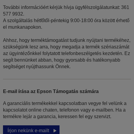
További információért kérjük hívja ügyfélszolgálatunkat: 361
577 9932.
A szolgáltalás hétfőtől-péntekig 9:00-18:00 óra között érhető
el munkanapokon.
Ahhoz, hogy terméktámogatást tudjunk nyújtani termékéhez,
szükségünk lesz arra, hogy megadja a termék szériaszámát
az ügyintézőnkkel folytatott telefonbeszélgetés kezdetén. Ez
segít bennünket abban, hogy gyorsabb és hatékonyabb
segítséget nyújthassunk Önnek.
E-mail írása az Epson Támogatás számára
A garanciális termékekkel kapcsolatban vegye fel velünk a
kapcsolatot online chaten, telefonon vagy e-mailben. Ha a
termékre lejár a garancia, keressen fel egy szervizt.
Írjon nekünk e-mailt