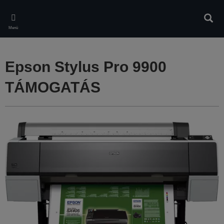
Skip
to
Kere
main
Menü
content
Epson Stylus Pro 9900
TÁMOGATÁS