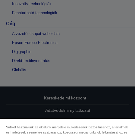
Innovatív technológiák
Fenntartható technológiák
Cég
A vezetői csapat weboldala
Epson Europe Electronics
Digigraphie
Direkt textilnyomtatás
Globális
Kereskedelmi központ
Adatvédelmi nyilatkozat
EU Data Act Compliance
Sütiket használunk az oldalunk megfelelő működésének biztosításához, a tartalmak
és hirdetések személyre szabásához, közösségi média funkciók felkínálásához és