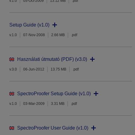
v.1.0
05-Oct-2009
13.12 MB
.pdf
Setup Guide (v1.0)
v.1.0
07-Nov-2008
2.66 MB
.pdf
Használati útmutató (PDF) (v3.0)
v.3.0
06-Jun-2012
13.75 MB
.pdf
SpectroProofer Setup Guide (v1.0)
v.1.0
03-Mar-2009
3.31 MB
.pdf
SpectroProofer User Guide (v1.0)