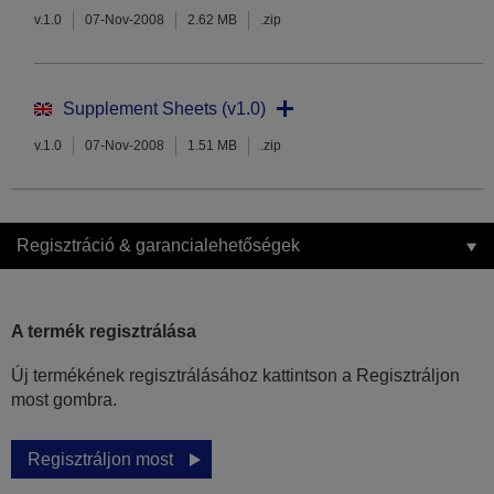
v.1.0
07-Nov-2008
2.62 MB
.zip
Supplement Sheets (v1.0)
v.1.0
07-Nov-2008
1.51 MB
.zip
Regisztráció & garancialehetőségek
A termék regisztrálása
Új termékének regisztrálásához kattintson a Regisztráljon
most gombra.
Regisztráljon most