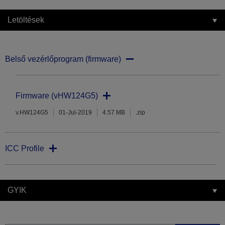
Letöltések
Belső vezérlőprogram (firmware)
Firmware (vHW124G5)
v.HW124G5
01-Jul-2019
4.57 MB
.zip
ICC Profile
GYIK