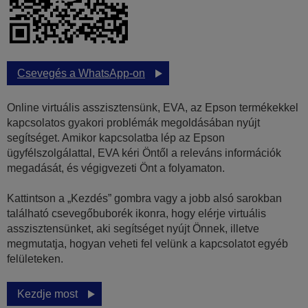
Csevegés a WhatsApp-on
Online virtuális asszisztensünk, EVA, az Epson termékekkel
kapcsolatos gyakori problémák megoldásában nyújt
segítséget. Amikor kapcsolatba lép az Epson
ügyfélszolgálattal, EVA kéri Öntől a releváns információk
megadását, és végigvezeti Önt a folyamaton.
Kattintson a „Kezdés” gombra vagy a jobb alsó sarokban
található csevegőbuborék ikonra, hogy elérje virtuális
asszisztensünket, aki segítséget nyújt Önnek, illetve
megmutatja, hogyan veheti fel velünk a kapcsolatot egyéb
felületeken.
Kezdje most