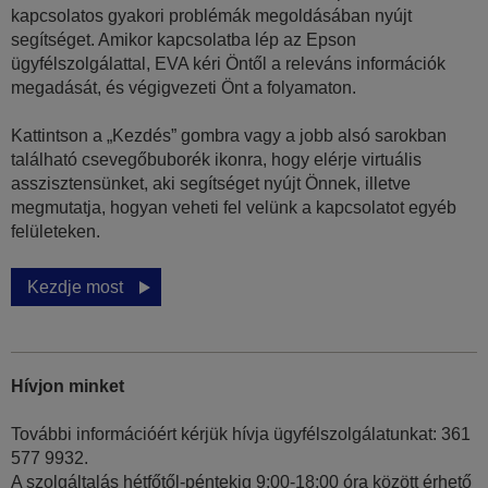
kapcsolatos gyakori problémák megoldásában nyújt
segítséget. Amikor kapcsolatba lép az Epson
ügyfélszolgálattal, EVA kéri Öntől a releváns információk
megadását, és végigvezeti Önt a folyamaton.
Kattintson a „Kezdés” gombra vagy a jobb alsó sarokban
található csevegőbuborék ikonra, hogy elérje virtuális
asszisztensünket, aki segítséget nyújt Önnek, illetve
megmutatja, hogyan veheti fel velünk a kapcsolatot egyéb
felületeken.
Kezdje most
Hívjon minket
További információért kérjük hívja ügyfélszolgálatunkat: 361
577 9932.
A szolgáltalás hétfőtől-péntekig 9:00-18:00 óra között érhető