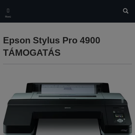
Skip
to
Kere
main
Menü
content
Epson Stylus Pro 4900
TÁMOGATÁS