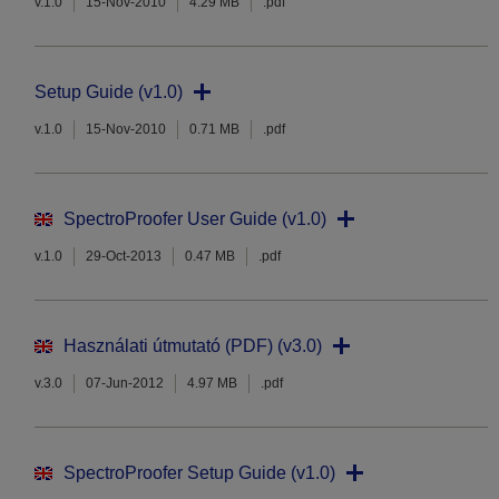
v.1.0
15-Nov-2010
4.29 MB
.pdf
Setup Guide (v1.0)
v.1.0
15-Nov-2010
0.71 MB
.pdf
SpectroProofer User Guide (v1.0)
v.1.0
29-Oct-2013
0.47 MB
.pdf
Használati útmutató (PDF) (v3.0)
v.3.0
07-Jun-2012
4.97 MB
.pdf
SpectroProofer Setup Guide (v1.0)