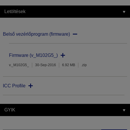
Letöltések
Belső vezérlőprogram (firmware)
Firmware (v_M102G5_)
v._M102G5_
30-Sep-2016
6.92 MB
.zip
ICC Profile
GYIK