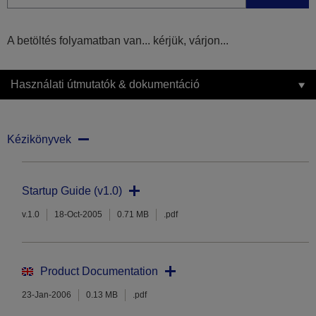
A betöltés folyamatban van... kérjük, várjon...
Használati útmutatók & dokumentáció
Kézikönyvek
Startup Guide (v1.0)
v.1.0
18-Oct-2005
0.71 MB
.pdf
Product Documentation
23-Jan-2006
0.13 MB
.pdf