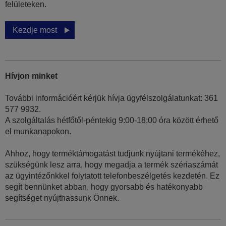
felületeken.
Kezdje most
Hívjon minket
További információért kérjük hívja ügyfélszolgálatunkat: 361
577 9932.
A szolgáltalás hétfőtől-péntekig 9:00-18:00 óra között érhető
el munkanapokon.
Ahhoz, hogy terméktámogatást tudjunk nyújtani termékéhez,
szükségünk lesz arra, hogy megadja a termék szériaszámát
az ügyintézőnkkel folytatott telefonbeszélgetés kezdetén. Ez
segít bennünket abban, hogy gyorsabb és hatékonyabb
segítséget nyújthassunk Önnek.