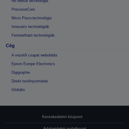
Hő nélküli technológia
PrecisionCore
Micro Piezo-technológia
Innovatív technológiák
Fenntartható technológiák
Cég
A vezetői csapat weboldala
Epson Europe Electronics
Digigraphie
Direkt textilnyomtatás
Globális
Kereskedelmi központ
Adatvédelmi nyilatkozat