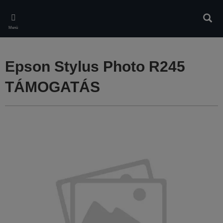
Skip
to
Kere
main
Menü
content
Epson Stylus Photo R245
TÁMOGATÁS