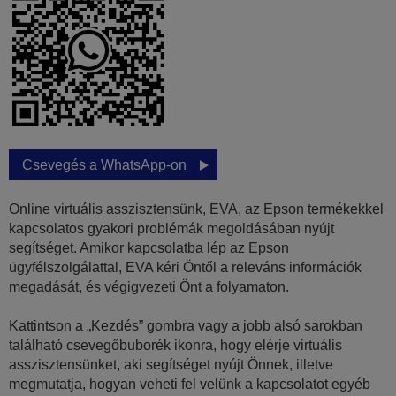
Csevegés a WhatsApp-on
Online virtuális asszisztensünk, EVA, az Epson termékekkel
kapcsolatos gyakori problémák megoldásában nyújt
segítséget. Amikor kapcsolatba lép az Epson
ügyfélszolgálattal, EVA kéri Öntől a releváns információk
megadását, és végigvezeti Önt a folyamaton.
Kattintson a „Kezdés” gombra vagy a jobb alsó sarokban
található csevegőbuborék ikonra, hogy elérje virtuális
asszisztensünket, aki segítséget nyújt Önnek, illetve
megmutatja, hogyan veheti fel velünk a kapcsolatot egyéb