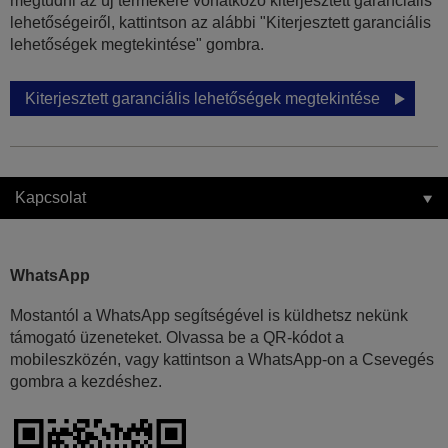
megtudni az új termékére vonatkozó kiterjesztett garanciális
lehetőségeiről, kattintson az alábbi "Kiterjesztett garanciális
lehetőségek megtekintése" gombra.
Kiterjesztett garanciális lehetőségek megtekintése
Kapcsolat
WhatsApp
Mostantól a WhatsApp segítségével is küldhetsz nekünk
támogató üzeneteket. Olvassa be a QR-kódot a
mobileszközén, vagy kattintson a WhatsApp-on a Csevegés
gombra a kezdéshez.