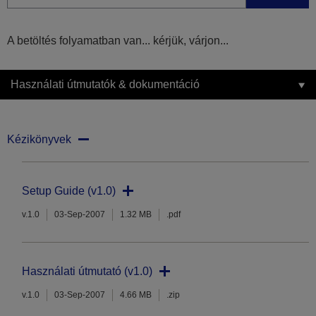
A betöltés folyamatban van... kérjük, várjon...
Használati útmutatók & dokumentáció
Kézikönyvek
Setup Guide (v1.0)
v.1.0
03-Sep-2007
1.32 MB
.pdf
Használati útmutató (v1.0)
v.1.0
03-Sep-2007
4.66 MB
.zip