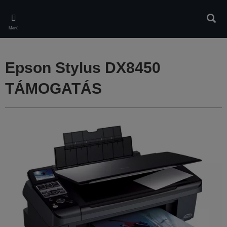
Skip
to
Kere
main
Menü
content
Epson Stylus DX8450
TÁMOGATÁS