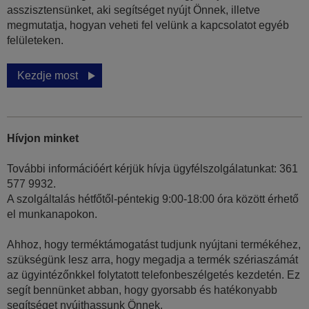
asszisztensünket, aki segítséget nyújt Önnek, illetve
megmutatja, hogyan veheti fel velünk a kapcsolatot egyéb
felületeken.
Kezdje most
Hívjon minket
További információért kérjük hívja ügyfélszolgálatunkat: 361
577 9932.
A szolgáltalás hétfőtől-péntekig 9:00-18:00 óra között érhető
el munkanapokon.
Ahhoz, hogy terméktámogatást tudjunk nyújtani termékéhez,
szükségünk lesz arra, hogy megadja a termék szériaszámát
az ügyintézőnkkel folytatott telefonbeszélgetés kezdetén. Ez
segít bennünket abban, hogy gyorsabb és hatékonyabb
segítséget nyújthassunk Önnek.