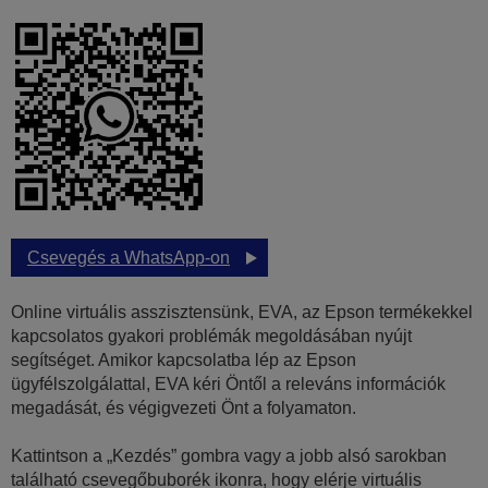
Csevegés a WhatsApp-on
Online virtuális asszisztensünk, EVA, az Epson termékekkel
kapcsolatos gyakori problémák megoldásában nyújt
segítséget. Amikor kapcsolatba lép az Epson
ügyfélszolgálattal, EVA kéri Öntől a releváns információk
megadását, és végigvezeti Önt a folyamaton.
Kattintson a „Kezdés” gombra vagy a jobb alsó sarokban
található csevegőbuborék ikonra, hogy elérje virtuális