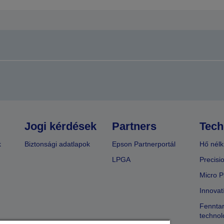
Jogi kérdések
Partners
Tech
k
Biztonsági adatlapok
Epson Partnerportál
Hő nélk
LPGA
Precisi
Micro P
Innovat
Fenntar
technol