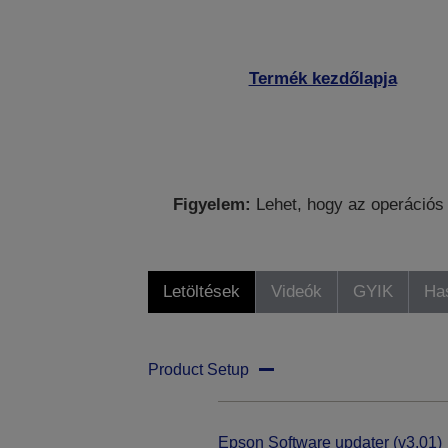
Termék kezdőlapja
Figyelem:
Lehet, hogy az operációs 
Letöltések
Videók
GYIK
Ha
Product Setup
Epson Software updater (v3.01)