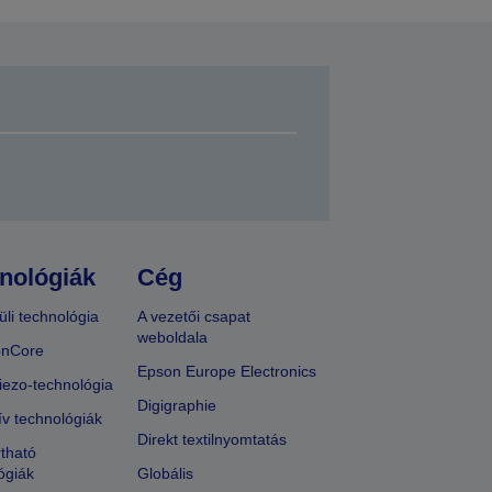
nológiák
Cég
üli technológia
A vezetői csapat
weboldala
onCore
Epson Europe Electronics
iezo-technológia
Digigraphie
ív technológiák
Direkt textilnyomtatás
tható
ógiák
Globális