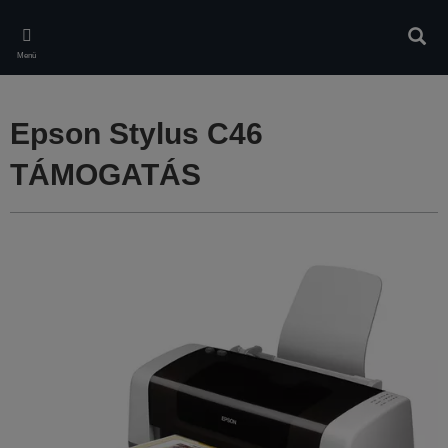
Skip
to
Kere
main
Menü
content
Epson Stylus C46
TÁMOGATÁS