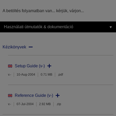
A betöltés folyamatban van... kérjük, várjon...
Használati útmutatók & dokumentáció
Kézikönyvek
Setup Guide (v-)
v.-
10-Aug-2004
0.71 MB
.pdf
Reference Guide (v-)
v.-
07-Jul-2004
2.92 MB
.zip