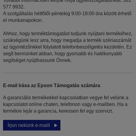
További információért kérjük hívja ügyfélszolgálatunkat: 361
577 9932.
A szolgáltalás hétfőtől-péntekig 9:00-18:00 óra között érhető
el munkanapokon.
Ahhoz, hogy terméktámogatást tudjunk nyújtani termékéhez,
szükségünk lesz arra, hogy megadja a termék szériaszámát
az ügyintézőnkkel folytatott telefonbeszélgetés kezdetén. Ez
segít bennünket abban, hogy gyorsabb és hatékonyabb
segítséget nyújthassunk Önnek.
E-mail írása az Epson Támogatás számára
A garanciális termékekkel kapcsolatban vegye fel velünk a
kapcsolatot online chaten, telefonon vagy e-mailben. Ha a
termékre lejár a garancia, keressen fel egy szervizt.
Írjon nekünk e-mailt