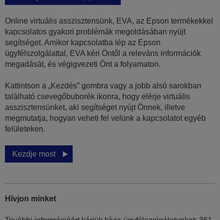
Online virtuális asszisztensünk, EVA, az Epson termékekkel
kapcsolatos gyakori problémák megoldásában nyújt
segítséget. Amikor kapcsolatba lép az Epson
ügyfélszolgálattal, EVA kéri Öntől a releváns információk
megadását, és végigvezeti Önt a folyamaton.
Kattintson a „Kezdés” gombra vagy a jobb alsó sarokban
található csevegőbuborék ikonra, hogy elérje virtuális
asszisztensünket, aki segítséget nyújt Önnek, illetve
megmutatja, hogyan veheti fel velünk a kapcsolatot egyéb
felületeken.
Kezdje most
Hívjon minket