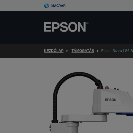
Skip
MAGYAR
to
main
content
KEZDŐLAP
TÁMOGATÁS
Epson Scara LS6-B