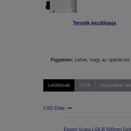
Termék kezdőlapja
Figyelem:
Lehet, hogy az operációs 
Letöltések
GYIK
Használati út
CAD Data
Epson Scara LS6-B 500mm Ser