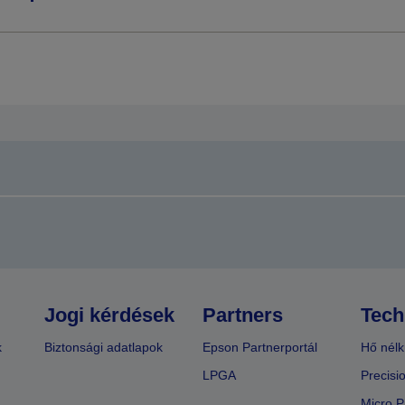
Jogi kérdések
Partners
Tech
k
Biztonsági adatlapok
Epson Partnerportál
Hő nélk
LPGA
Precisi
Micro P