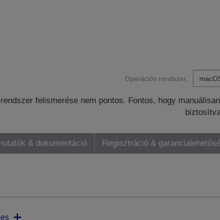
Operációs rendszer:
rendszer felismerése nem pontos. Fontos, hogy manuálisan 
biztosítv
mutatók & dokumentáció
Regisztráció & garancialehetős
ies