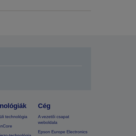
nológiák
Cég
üli technológia
A vezetői csapat
weboldala
onCore
Epson Europe Electronics
iezo-technológia