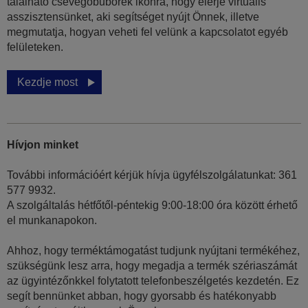
található csevegőbuborék ikonra, hogy elérje virtuális
asszisztensünket, aki segítséget nyújt Önnek, illetve
megmutatja, hogyan veheti fel velünk a kapcsolatot egyéb
felületeken.
Kezdje most
Hívjon minket
További információért kérjük hívja ügyfélszolgálatunkat: 361
577 9932.
A szolgáltalás hétfőtől-péntekig 9:00-18:00 óra között érhető
el munkanapokon.
Ahhoz, hogy terméktámogatást tudjunk nyújtani termékéhez,
szükségünk lesz arra, hogy megadja a termék szériaszámát
az ügyintézőnkkel folytatott telefonbeszélgetés kezdetén. Ez
segít bennünket abban, hogy gyorsabb és hatékonyabb