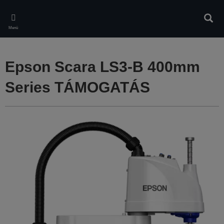
Skip
to
Kere
main
Menü
content
Epson Scara LS3-B 400mm
Series TÁMOGATÁS