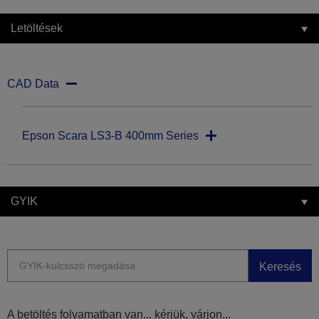
Letöltések
CAD Data
Epson Scara LS3-B 400mm Series
GYIK
Keresés
A betöltés folyamatban van... kérjük, várjon...