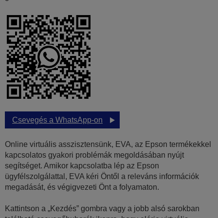
Csevegés a WhatsApp-on
Online virtuális asszisztensünk, EVA, az Epson termékekkel
kapcsolatos gyakori problémák megoldásában nyújt
segítséget. Amikor kapcsolatba lép az Epson
ügyfélszolgálattal, EVA kéri Öntől a releváns információk
megadását, és végigvezeti Önt a folyamaton.
Kattintson a „Kezdés” gombra vagy a jobb alsó sarokban