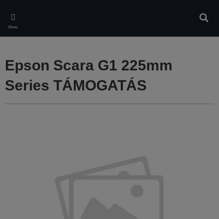
Skip
to
Kere
main
Menü
content
Epson Scara G1 225mm
Series TÁMOGATÁS