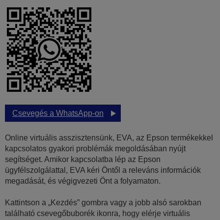
Csevegés a WhatsApp-on
Online virtuális asszisztensünk, EVA, az Epson termékekkel
kapcsolatos gyakori problémák megoldásában nyújt
segítséget. Amikor kapcsolatba lép az Epson
ügyfélszolgálattal, EVA kéri Öntől a releváns információk
megadását, és végigvezeti Önt a folyamaton.
Kattintson a „Kezdés” gombra vagy a jobb alsó sarokban
található csevegőbuborék ikonra, hogy elérje virtuális