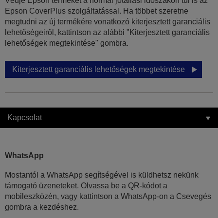
Védje Epson termékét a normál jótállási időszakon túl is az
Epson CoverPlus szolgáltatással. Ha többet szeretne
megtudni az új termékére vonatkozó kiterjesztett garanciális
lehetőségeiről, kattintson az alábbi "Kiterjesztett garanciális
lehetőségek megtekintése" gombra.
Kiterjesztett garanciális lehetőségek megtekintése
Kapcsolat
WhatsApp
Mostantól a WhatsApp segítségével is küldhetsz nekünk
támogató üzeneteket. Olvassa be a QR-kódot a
mobileszközén, vagy kattintson a WhatsApp-on a Csevegés
gombra a kezdéshez.