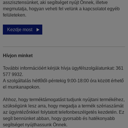
asszisztensünket, aki segítséget nyújt Önnek, illetve
megmutatja, hogyan veheti fel velünk a kapcsolatot egyéb
felületeken.
Kezdje most
Hívjon minket
További információért kérjük hívja ügyfélszolgálatunkat: 361
577 9932.
A szolgáltalás hétfőtől-péntekig 9:00-18:00 óra között érhető
el munkanapokon.
Ahhoz, hogy terméktámogatást tudjunk nyújtani termékéhez,
szükségünk lesz arra, hogy megadja a termék szériaszámát
az ügyintézőnkkel folytatott telefonbeszélgetés kezdetén. Ez
segít bennünket abban, hogy gyorsabb és hatékonyabb
segítséget nyújthassunk Önnek.