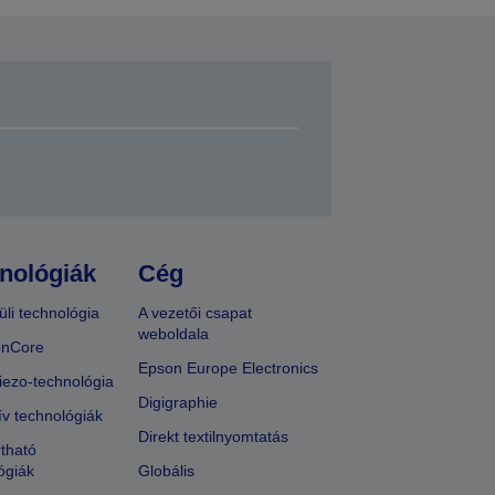
nológiák
Cég
üli technológia
A vezetői csapat
weboldala
onCore
Epson Europe Electronics
iezo-technológia
Digigraphie
ív technológiák
Direkt textilnyomtatás
tható
ógiák
Globális