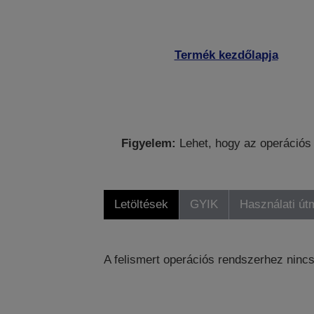
Termék kezdőlapja
Figyelem:
Lehet, hogy az operációs 
Letöltések
GYIK
Használati út
A felismert operációs rendszerhez nincs