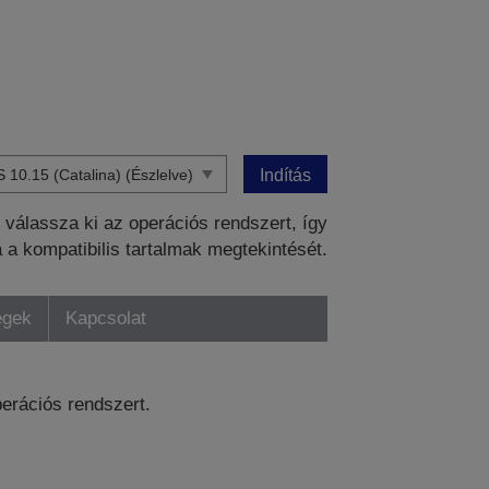
Indítás
válassza ki az operációs rendszert, így
a a kompatibilis tartalmak megtekintését.
égek
Kapcsolat
perációs rendszert.