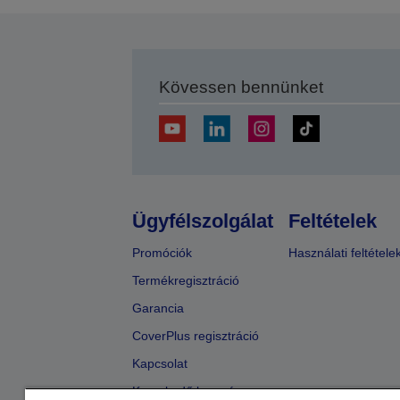
Kövessen bennünket
Ügyfélszolgálat
Feltételek
Promóciók
Használati feltétele
Termékregisztráció
Garancia
CoverPlus regisztráció
Kapcsolat
Kereskedő keresése