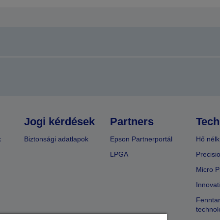
Jogi kérdések
Partners
Tech
k
Biztonsági adatlapok
Epson Partnerportál
Hő nélk
LPGA
Precisi
Micro P
Innovat
Fenntar
technol