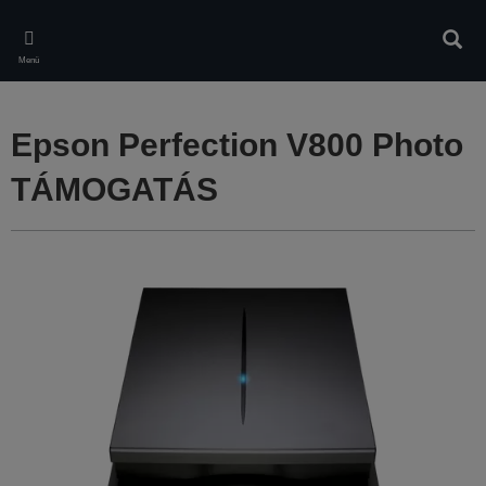
Skip
to
Kere
main
Menü
content
Epson Perfection V800 Photo
TÁMOGATÁS