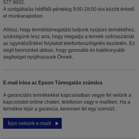
577 9932.
A szolgáltalás hétfőtől-péntekig 9:00-18:00 óra között érhető
el munkanapokon.
Ahhoz, hogy terméktámogatást tudjunk nyújtani termékéhez,
szükségünk lesz arra, hogy megadja a termék szériaszámát
az ügyintézőnkkel folytatott telefonbeszélgetés kezdetén. Ez
segít bennünket abban, hogy gyorsabb és hatékonyabb
segítséget nyújthassunk Önnek.
E-mail írása az Epson Támogatás számára
A garanciális termékekkel kapcsolatban vegye fel velünk a
kapcsolatot online chaten, telefonon vagy e-mailben. Ha a
termékre lejár a garancia, keressen fel egy szervizt.
Írjon nekünk e-mailt