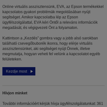
Online virtuális asszisztensünk, EVA, az Epson termékekkel
kapcsolatos gyakori problémák megoldásában nyújt
segítséget. Amikor kapcsolatba lép az Epson
ügyfélszolgálattal, EVA kéri Öntől a releváns információk
megadását, és végigvezeti Önt a folyamaton.
Kattintson a „Kezdés” gombra vagy a jobb alsó sarokban
található csevegőbuborék ikonra, hogy elérje virtuális
asszisztensünket, aki segítséget nyújt Önnek, illetve
megmutatja, hogyan veheti fel velünk a kapcsolatot egyéb
felületeken.
Kezdje most
Hívjon minket
További információért kérjük hívja ügyfélszolgálatunkat: 361