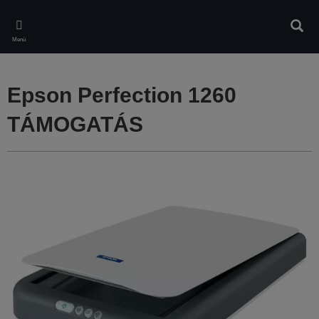
Skip
to
Kere
main
Menü
content
Epson Perfection 1260
TÁMOGATÁS