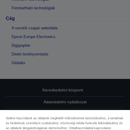
Fenntartható technológiák
Cég
A vezetői csapat weboldala
Epson Europe Electronics
Digigraphie
Direkt textilnyomtatás
Globális
Kereskedelmi központ
Adatvédelmi nyilatkozat
EU Data Act Compliance
Sütiket használunk az oldalunk megfelelő működésének biztosításához, a tartalmak
és hirdetések személyre szabásához, közösségi média funkciók felkínálásához és
Kapcsolatfelvétel
az oldalunk látogatottságának elemzéséhez. Oldalhasználattal kapcsolatos