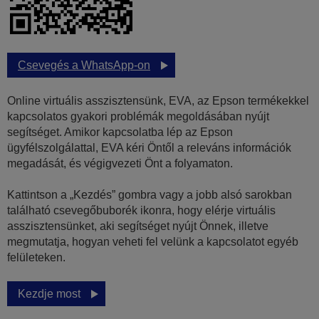
Csevegés a WhatsApp-on
Online virtuális asszisztensünk, EVA, az Epson termékekkel
kapcsolatos gyakori problémák megoldásában nyújt
segítséget. Amikor kapcsolatba lép az Epson
ügyfélszolgálattal, EVA kéri Öntől a releváns információk
megadását, és végigvezeti Önt a folyamaton.
Kattintson a „Kezdés” gombra vagy a jobb alsó sarokban
található csevegőbuborék ikonra, hogy elérje virtuális
asszisztensünket, aki segítséget nyújt Önnek, illetve
megmutatja, hogyan veheti fel velünk a kapcsolatot egyéb
felületeken.
Kezdje most