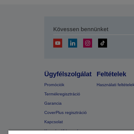
Kövessen bennünket
Ügyfélszolgálat
Feltételek
Promóciók
Használati feltétele
Termékregisztráció
Garancia
CoverPlus regisztráció
Kapcsolat
Kereskedő keresése