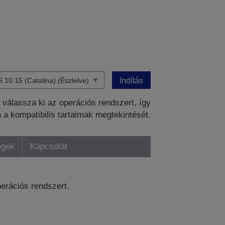
Indítás
válassza ki az operációs rendszert, így
a a kompatibilis tartalmak megtekintését.
égek
Kapcsolat
perációs rendszert.