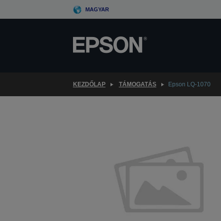
Skip
MAGYAR
to
main
content
KEZDŐLAP
TÁMOGATÁS
Epson LQ-1070