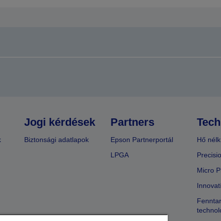
Jogi kérdések
Partners
Tech
k
Biztonsági adatlapok
Epson Partnerportál
Hő nélk
LPGA
Precisi
Micro P
Innovat
Fenntar
technol