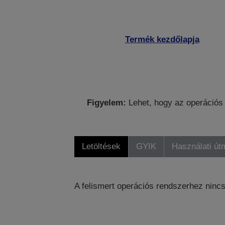
Termék kezdőlapja
Figyelem:
Lehet, hogy az operációs 
Letöltések
GYIK
Használati út
A felismert operációs rendszerhez nincs