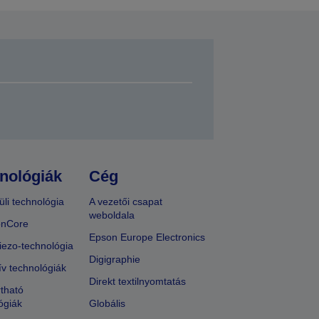
nológiák
Cég
üli technológia
A vezetői csapat
weboldala
onCore
Epson Europe Electronics
iezo-technológia
Digigraphie
ív technológiák
Direkt textilnyomtatás
tható
ógiák
Globális