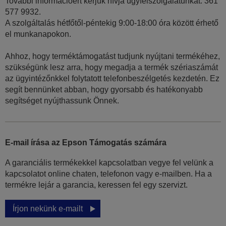
További információért kérjük hívja ügyfélszolgálatunkat: 361
577 9932.
A szolgáltalás hétfőtől-péntekig 9:00-18:00 óra között érhető
el munkanapokon.
Ahhoz, hogy terméktámogatást tudjunk nyújtani termékéhez,
szükségünk lesz arra, hogy megadja a termék szériaszámát
az ügyintézőnkkel folytatott telefonbeszélgetés kezdetén. Ez
segít bennünket abban, hogy gyorsabb és hatékonyabb
segítséget nyújthassunk Önnek.
E-mail írása az Epson Támogatás számára
A garanciális termékekkel kapcsolatban vegye fel velünk a
kapcsolatot online chaten, telefonon vagy e-mailben. Ha a
termékre lejár a garancia, keressen fel egy szervizt.
Írjon nekünk e-mailt