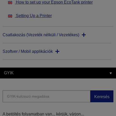
How to set up your Epson EcoTank printer
Setting Up a Printer
Csatlakozás (Vezeték nélküli / Vezetékes)
Szoftver / Mobil applikációk
GYIK
Keresés
A betöltés folyamatban van... kérjük, várjon...