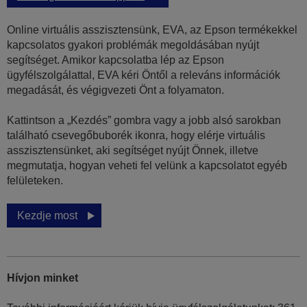
Online virtuális asszisztensünk, EVA, az Epson termékekkel
kapcsolatos gyakori problémák megoldásában nyújt
segítséget. Amikor kapcsolatba lép az Epson
ügyfélszolgálattal, EVA kéri Öntől a releváns információk
megadását, és végigvezeti Önt a folyamaton.
Kattintson a „Kezdés” gombra vagy a jobb alsó sarokban
található csevegőbuborék ikonra, hogy elérje virtuális
asszisztensünket, aki segítséget nyújt Önnek, illetve
megmutatja, hogyan veheti fel velünk a kapcsolatot egyéb
felületeken.
Kezdje most
Hívjon minket